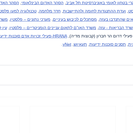
י בטחון לאומי באוניברסיטת תל אביב
, 
הסהר האדום הבינלאומי
, 
הסהר האדו
סט
, 
ועדת ההתנגדות לחומה ולהתיישבות
, 
חדר מלחמה
, 
טכנולוגיה למען פלסטי
ים שהתנדבו בעזה
, 
מסתכלים לכיבוש בעיניים
, 
מערכי נתונים – פלסטין
, 
משרד
רד הבריאות - עזה
, 
משרד האו"ם לתאום עניינים הומניטריים – פלסטין
, 
עין 
עילי דרום הר חברון (קבוצות מדיה), 
HRANA-פעילי זכויות אדם סוכנות ידיעות
ית
, 
תסנים סוכנות ידיעות
, 
תעאיוש
, 
yNet
.