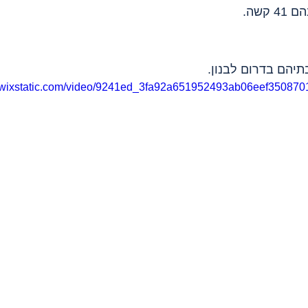
תיהם בדרום לבנון.
eo.wixstatic.com/video/9241ed_3fa92a651952493ab06eef350870