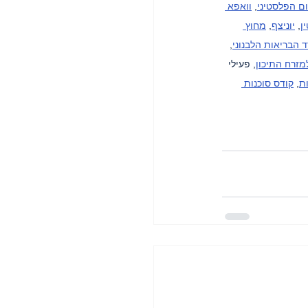
ם הפלסטיני
, 
וואפא 
ן
, 
יוניצף
, 
מחוץ 
 הבריאות הלבנוני
, 
למזרח התיכון
, פעילי 
, 
קודס סוכנות 