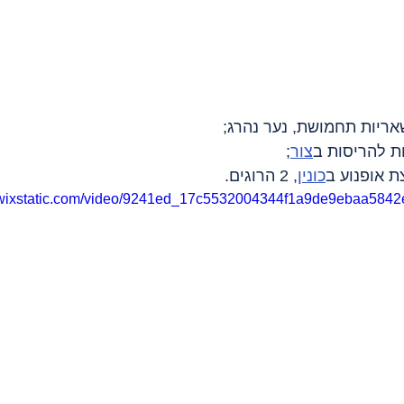
שאריות תחמושת, נער נהרג;
צור
;
 אופנוע ב
כונין
, 2 הרוגים.
o.wixstatic.com/video/9241ed_17c5532004344f1a9de9ebaa5842