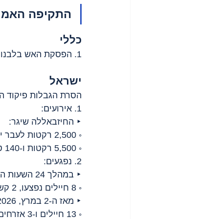
התקיפה האמריקאית
כללי
1. הפסקת האש בלבנון נכנסה לתוקפה בחצות.
ישראל
הסרת הגבלות פיקוד הע
1. אירועים:
‣ החיזבאללה שיגר:
◦ 2,500 רקטות לעבר ישראל;
◦ 5,500 רקטות ו-140 טילי נ"ט על הצבא הישראלי בדרום לבנון.
2. נפגעים:
‣ במהלך 24 השעות האחרונות:
◦ 8 חיילים נפצעו, 2 קשה, בפיצוץ מטעני חבלה בדרום לבנון.
‣ מאז ה-2 במרץ, 2026:
◦ 13 חיילים ו-3 אזרחים נהרגו כתוצאה מירי חיזבאללה;