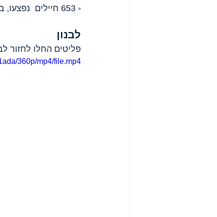
◦ 653 חיילים  נפצעו, בהם 41 קשה.
לבנון 
פליטים החלו לחזור לב
1ada/360p/mp4/file.mp4