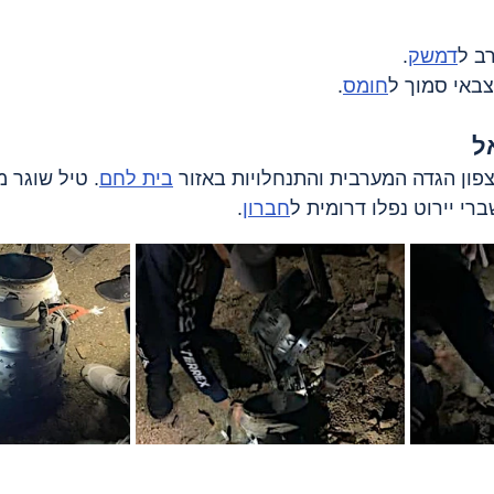
דמשק
.
חומס
.
ל 
צפון הגדה המערבית והתנחלויות באזור 
בית לחם
. טיל שוגר מ
רי יירוט נפלו דרומית ל
חברון
.