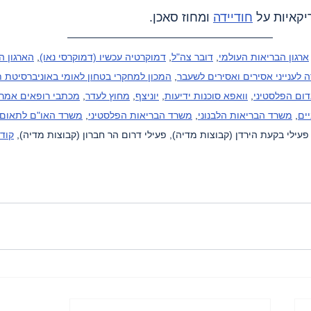
חודיידה
 ומחוז סאכן.
ארגון הבריאות העולמי
, 
דובר צה"ל
, 
דמוקרטיה עכשיו (דמוקרסי נאו)
, 
הארגון ה
 לענייני אסירים ואסירים לשעבר
, 
המכון למחקרי בטחון לאומי באוניברסיטת 
ום הפלסטיני
, 
וואפא סוכנות ידיעות
, 
יוניצף
, 
מחוץ לעדר
, 
מכתבי רופאים אמרי
ים
, 
משרד הבריאות הלבנוני
, 
משרד הבריאות הפלסטיני
, 
משרד האו"ם לתאום ע
 פעילי בקעת הירדן (קבוצות מדיה), פעילי דרום הר חברון (קבוצות מדיה), 
קודס