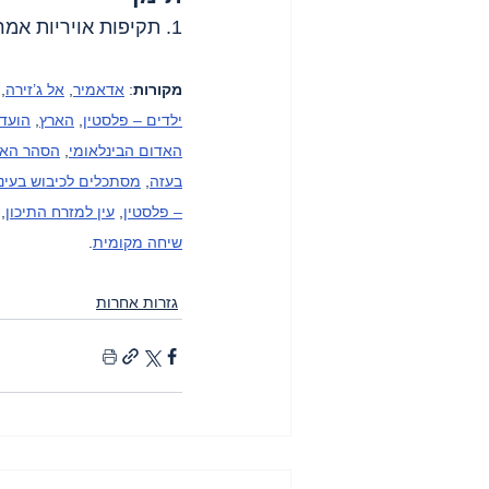
1. תקיפות אויריות אמריקאיות על 
מקורות
: 
אדאמיר
, 
אל ג’זירה
, 
ילדים – פלסטין
, 
הארץ
, 
הועדה
האדום הבינלאומי
, 
הסהר האד
בעזה
, 
מסתכלים לכיבוש בעיני
– פלסטין
, 
עין למזרח התיכון
,
שיחה מקומית
.
גזרות אחרות