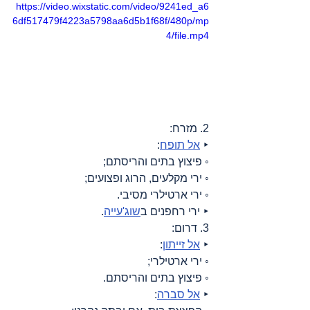
https://video.wixstatic.com/video/9241ed_a6
6df517479f4223a5798aa6d5b1f68f/480p/mp
4/file.mp4
2. מזרח:
‣ 
אל תופח
:
◦ פיצוץ בתים והריסתם;
◦ ירי מקלעים, הרוג ופצועים;
◦ ירי ארטילרי מסיבי.
‣ ירי רחפנים ב
שוג'עייה
.
3. דרום:
‣ 
אל זייתון
:
◦ ירי ארטילרי;
◦ פיצוץ בתים והריסתם.
‣ 
אל סברה
: