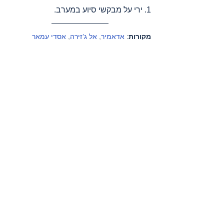
1. ירי על מבקשי סיוע במערב.
מקורות
: 
אדאמיר
, 
אל ג’זירה
, 
אסדי עמאר 
בטלגרם
, 
ארגון הבריאות העולמי
, 
דובר צה"ל
, 
דמוקרטיה עכשיו (דמוקרסי נאו)
, 
הארגון 
הבינלאומי להגנה על ילדים – פלסטין
, 
הארץ
, 
הועדה לענייני אסירים ואסירים לשעבר
, 
המכון 
למחקרי בטחון לאומי באוניברסיטת תל אביב
, 
הסהר האדום הבינלאומי
, 
הסהר האדום 
הפלסטיני
, 
וואפא סוכנות ידיעות
, 
הוושינגטון 
פוסט
, 
חדר מלחמה
, 
טכנולוגיה למען פלסטין
, 
יוניצף
, 
מחוץ לעדר
, 
מכתבי רופאים אמריקאים 
שהתנדבו בעזה
, 
מסתכלים לכיבוש בעיניים
, 
מערכי נתונים – פלסטין
, 
משרד הבריאות 
הלבנוני
, 
משרד הבריאות הפלסטיני
, 
משרד 
הבריאות - עזה
, 
משרד האו"ם לתאום עניינים 
הומניטריים – פלסטין
, 
עין למזרח התיכון
, פעילי 
בקעת הירדן (קבוצות מדיה), פעילי דרום הר 