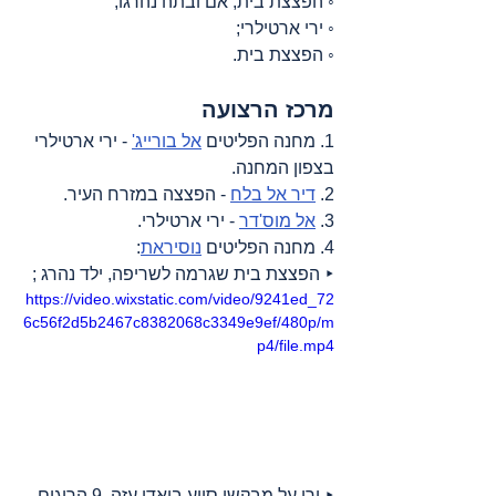
◦ הפצצת בית, אם ובתה נהרגו;
◦ ירי ארטילרי;
◦ הפצצת בית.
מרכז הרצועה
1. מחנה הפליטים 
אל בורייג'
 - ירי ארטילרי 
בצפון המחנה.
2. 
דיר אל בלח
 - הפצצה במזרח העיר.
3. 
אל מוס'דר
 - ירי ארטילרי.
4. מחנה הפליטים 
נוסיראת
:
‣ הפצצת בית שגרמה לשריפה, ילד נהרג ;
https://video.wixstatic.com/video/9241ed_72
6c56f2d5b2467c8382068c3349e9ef/480p/m
p4/file.mp4
‣ ירי על מבקשי סיוע בואדי עזה, 9 הרוגים 