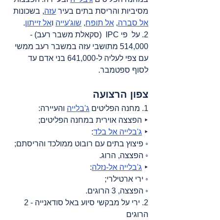
מסיביות והריסת בתים בעיר 
עזה
, בשכונות 
אל סברה
, 
אל תופח
, 
שוג'עייה
 ו
אל זייתון
.
2. על  פי IPC  (סקאלת משבר רעב) - 
514,000 מתושבי עזה במשבר רעב ממשי 
עם צפי לעליה ל-641,000 בני אדם עד 
לסוף ספטמבר.  
צפון הרצועה
1. מחנה הפליטים 
ג'בלייה
 והעיירה:
‣ הפצצה אוירית במחנה הפליטים;
‣ 
ג'בלייה אל בלד
:
◦ פיצוץ בתים עם רובוט ממולכד והריסתם;
◦ הפצצה, הרוג.
‣ 
ג'בלייה אל-נזלה
:
◦ ירי ארטילרי;
◦ הפצצה, 3 הרוגים.
2. ירי על מבקשי סיוע באל סודאנייה - 2 
הרוגים