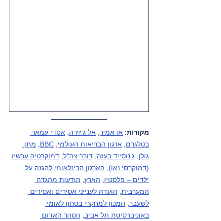
מקורות
: 
אדאמיר
, 
אל ג’זירה
, 
אסדי עמאר 
בטלגרם
, 
ארגון הבריאות העולמי
, 
BBC
, 
מתן 
גולן
, 
ג’נוסייד בעזה
, 
דובר צה"ל
, 
דמוקרטיה עכשיו 
(דמוקרסי נאו)
, 
הארגון הבינלאומי להגנה על 
ילדים – פלסטין
, 
הארץ
, 
הודעות מהגדה 
המערבית
, 
הועדה לענייני אסירים ואסירים 
לשעבר
, 
המכון למחקרי בטחון לאומי 
באוניברסיטת תל אביב
, 
הסהר האדום 