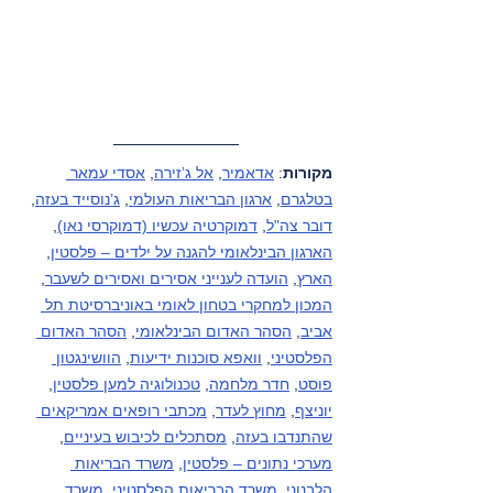
מקורות
: 
אדאמיר
, 
אל ג’זירה
, 
אסדי עמאר 
בטלגרם
, 
ארגון הבריאות העולמי
, 
ג’נוסייד בעזה
, 
דובר צה"ל
, 
דמוקרטיה עכשיו (דמוקרסי נאו)
, 
הארגון הבינלאומי להגנה על ילדים – פלסטין
, 
הארץ
, 
הועדה לענייני אסירים ואסירים לשעבר
, 
המכון למחקרי בטחון לאומי באוניברסיטת תל 
אביב
, 
הסהר האדום הבינלאומי
, 
הסהר האדום 
הפלסטיני
, 
וואפא סוכנות ידיעות
, 
הוושינגטון 
פוסט
, 
חדר מלחמה
, 
טכנולוגיה למען פלסטין
, 
יוניצף
, 
מחוץ לעדר
, 
מכתבי רופאים אמריקאים 
שהתנדבו בעזה
, 
מסתכלים לכיבוש בעיניים
, 
מערכי נתונים – פלסטין
, 
משרד הבריאות 
הלבנוני
, 
משרד הבריאות הפלסטיני
, 
משרד 