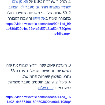
1. תחקיר שערך ה-BBC על 
האופן שבו 
ישראל מפגיזה ויורה גם מעבר לקו הצהוב
.
2. 80 גופות של  בני משפחת שחיידר חולצו 
מקבורה זמנית ב
אל זייתון
 והועברו לקבורה.
https://video.wixstatic.com/video/9241ed_99
aa680df20c4cd29c4c2c5f7c21a524/720p/m
p4/file.mp4
3. הערכה ש-20 שנה יידרשו לנקות את עזה 
משאריות תחמושת ישראלית. עד כה 53 
נהרגו מפיצוץ שאריות תחמושת.
4. פעילי צו 9 שוב חוסמים מעבר משאיות 
סיוע באזור 
כרם שלום
.
https://video.wixstatic.com/video/9241ed_15
1a021de857490189ff803820caf0c1/1080p/