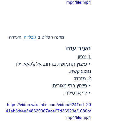
mp4/file.mp4
   מחנה הפליטים 
ג'בלייה
 והעיירה   
העיר עזה
1. צפון:
‣ פיצוץ תחמושת ברחוב אל ג'לאא, ילד 
נפצע קשה.
2. מזרח:
‣ פיצוץ בתי מגורים;
‣ ירי ארטילרי.
https://video.wixstatic.com/video/9241ed_20
41ab6df4e348629907ace67d36923e/1080p/
mp4/file.mp4