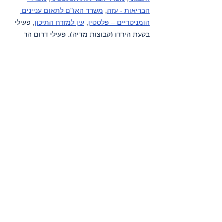
הבריאות - עזה
, 
משרד האו"ם לתאום עניינים 
הומניטריים – פלסטין
, 
עין למזרח התיכון
, פעילי 
בקעת הירדן (קבוצות מדיה), פעילי דרום הר 
חברון (קבוצות מדיה), 
HRANA-פעילי זכויות 
אדם סוכנות ידיעות
, 
קודס סוכנות ידיעות
, 
שיחה 
מקומית
, 
תסנים סוכנות ידיעות
, 
תעאיוש
, 
yNet
.
רצועת עזה