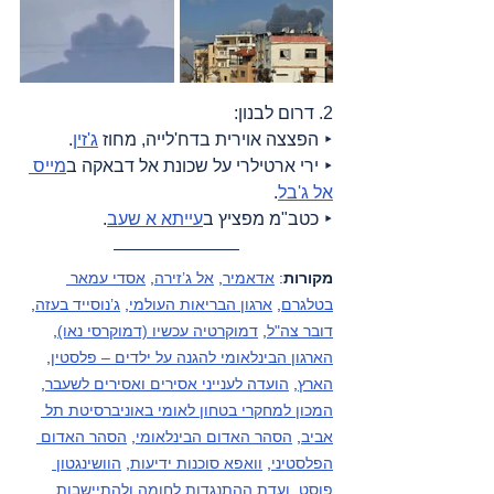
2. דרום לבנון:
‣ הפצצה אוירית בדח'לייה, מחוז 
ג'זין
.
‣ ירי ארטילרי על שכונת אל דבאקה ב
מייס 
אל ג'בל
.
‣ כטב"מ מפציץ ב
עייתא א שעב
.
מקורות
: 
אדאמיר
, 
אל ג’זירה
, 
אסדי עמאר 
בטלגרם
, 
ארגון הבריאות העולמי
, 
ג’נוסייד בעזה
, 
דובר צה"ל
, 
דמוקרטיה עכשיו (דמוקרסי נאו)
, 
הארגון הבינלאומי להגנה על ילדים – פלסטין
, 
הארץ
, 
הועדה לענייני אסירים ואסירים לשעבר
, 
המכון למחקרי בטחון לאומי באוניברסיטת תל 
אביב
, 
הסהר האדום הבינלאומי
, 
הסהר האדום 
הפלסטיני
, 
וואפא סוכנות ידיעות
, 
הוושינגטון 
פוסט
, 
ועדת ההתנגדות לחומה ולהתיישבות
, 