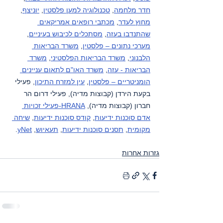
חדר מלחמה
, 
טכנולוגיה למען פלסטין
, 
יוניצף
, 
מחוץ לעדר
, 
מכתבי רופאים אמריקאים 
שהתנדבו בעזה
, 
מסתכלים לכיבוש בעיניים
, 
מערכי נתונים – פלסטין
, 
משרד הבריאות 
הלבנוני
, 
משרד הבריאות הפלסטיני
, 
משרד 
הבריאות - עזה
, 
משרד האו"ם לתאום עניינים 
הומניטריים – פלסטין
, 
עין למזרח התיכון
, פעילי 
בקעת הירדן (קבוצות מדיה), פעילי דרום הר 
חברון (קבוצות מדיה), 
HRANA-פעילי זכויות 
אדם סוכנות ידיעות
, 
קודס סוכנות ידיעות
, 
שיחה 
מקומית
, 
תסנים סוכנות ידיעות
, 
תעאיוש
, 
yNet
.
גזרות אחרות