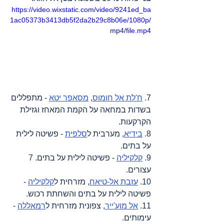
https://video.wixstatic.com/video/9241ed_ba
1ac05373b3413db5f2da2b29c8b06e/1080p/
mp4/file.mp4
7. 
ח'לת אל חומוס
, 
מסאפר יטא
 - מתפללים 
בשדות במחאה על הקמת המאחז וגזילת 
הקרקעות.
8. 
בידיא
, מערבית ל
סלפית
 - פשיטה לילית 
על בתים.
9. 
קלקיליה
 - פשיטה לילית על בתים. 7 
עצורים.
10. 
עזבת אל-טיאח
, מזרחית ל
קלקיליה
 - 
פשיטה לילית על בתים והשחתת רכוש.
11. 
אל מוע'ייר
, צפונית מזרחית ל
רמאללה
 - 
עימותים.