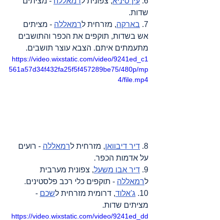
6. 
עין סיניא
, צפונית ל
רמאללה
 - מציתים 
שדות.
7. 
בארקה
, מזרחית ל
רמאללה
 - מציתים 
אש בשדות, תוקפים את הכפר והתושבים 
מתעמתים איתם. הצבא עוצר תושבים.
https://video.wixstatic.com/video/9241ed_c1
561a57d34f432fa25f5f457289be75/480p/mp
4/file.mp4
8. 
דיר דיבוואן
, מזרחית ל
רמאללה
 - רועים 
על אדמות הכפר.
9. 
דיר אבו משעל
, צפונית מערבית 
ל
רמאללה
 - תוקפים כלי רכב פלסטינים.
10. 
ג'אלוד
, דרומית מזרחית ל
שכם
 - 
מציתים שדות.
https://video.wixstatic.com/video/9241ed_dd