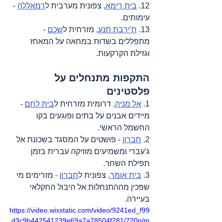
12. 
בית רימא
, צפונית מערבית ל
רמאללה
 - 
עימותים.
13. 
ח'ירבת תנע
, מזרחית ל
שכם
 - 
מתפללים בשדות במחאה על המאחז 
וגזילת הקרקעות.
התקפות מתנחלים על 
פלסטינים
1. 
אל מניה
, דרומית מזרחית ל
בית לחם
 - 
מיידים אבנים על בתים ופוגעים בקו 
החשמל הראשי.
2. 
חברון
 - פושטים על המסגד בשכונת אל 
ג'עברי ומשמיעים מוזיקה עברית בזמן 
תפילת השחר.
3. 
בית אומר
, צפונית ל
חברון
 - מזרימים מי 
שפכין מההתנחלות אל היבול החקלאי 
בעיירה.
https://video.wixstatic.com/video/9241ed_f99
d3c9b442541239e69a7a78504f281/720p/m