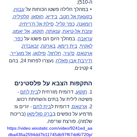
ה-510);
‣ במהלך הלילה פשטו הכוחות על 
עבווין
, 
בקעאת אל חטב
, 
בידיא
, 
חוּסאן
, 
קלקיליה
, 
רומאנה
, 
כפר קליל
, 
סילת אל ח'ריתיה
, 
עזבת אל-טיאח
, 
ענאתה
, 
תוקוע
, 
אל יאמון
, 
עראבה
. במהלך היום הם פשטו על 
כפר 
לאקיף
, 
בית רימא
, 
בארקה
, 
זבאבדה
, 
ארטאס
, 
ס'עיר
, 
חלחול
, 
סילואן
, 
אל מוע'ייר
, 
ח'ירבת אבו פאלח
. נעצרו לפחות 24, בהם 
4 קטינים.
התקפות הצבא על פלסטינים
1. 
תוקוע
, דרומית מזרחית ל
בית לחם
 - 
פשיטה לילית על בתים והשחתת רכוש.
2. 
ארטאס
, דרומית ל
בית לחם
 - יורים גז 
מדמיע על נופשים ב
ברק סולימאן
 (בריכות 
שלמה). פורצת שריפה.
https://video.wixstatic.com/video/9241ed_aa
dba436a2594dd7b11745db97f67dd6/720p/