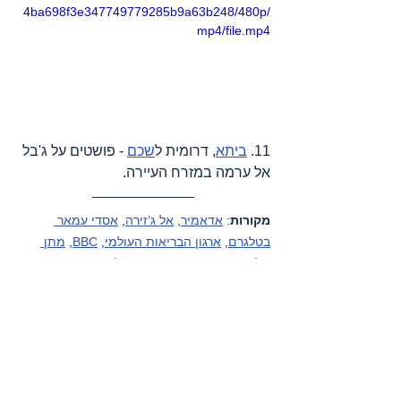
4ba698f3e347749779285b9a63b248/480p/
mp4/file.mp4
11. 
ביתא
, דרומית ל
שכם
 - פושטים על ג'בל 
אל ערמה במזרח העיירה.
מקורות
: 
אדאמיר
, 
אל ג’זירה
, 
אסדי עמאר 
בטלגרם
, 
ארגון הבריאות העולמי
, 
BBC
, 
מתן 
גולן
, 
ג’נוסייד בעזה
, 
דובר צה"ל
, 
דמוקרטיה עכשיו 
(דמוקרסי נאו)
, 
הארגון הבינלאומי להגנה על 
ילדים – פלסטין
, 
הארץ
, 
הודעות מהגדה 
המערבית
, 
הועדה לענייני אסירים ואסירים 
לשעבר
, 
המכון למחקרי בטחון לאומי 
באוניברסיטת תל אביב
, 
הסהר האדום 
הבינלאומי
, 
הסהר האדום הפלסטיני
, 
וואפא 