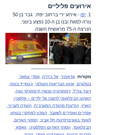
אירועים פליליים
1. 
יפו
 - אירוע ירי ברחוב יפת.  גבר בן 50 
נורה למוות ובנו בן ה-10 נפצע בינוני. 
הנרצח ה-75 מראשית השנה.
מקורות
: 
אדאמיר
, 
אל ג’זירה
, 
אסדי עמאר 
בטלגרם
, 
ארגון הבריאות העולמי
, 
ג’נוסייד בעזה
, 
דובר צה"ל
, 
דמוקרטיה עכשיו (דמוקרסי נאו)
, 
הארגון הבינלאומי להגנה על ילדים – פלסטין
, 
הארץ
, 
הודעות מהגדה המערבית
, 
הועדה לענייני 
אסירים ואסירים לשעבר
, 
המכון למחקרי בטחון 
לאומי באוניברסיטת תל אביב
, 
הסהר האדום 
הבינלאומי
, 
הסהר האדום הפלסטיני
, 
וואפא 
סוכנות ידיעות
, 
הוושינגטון פוסט
, 
ועדת 