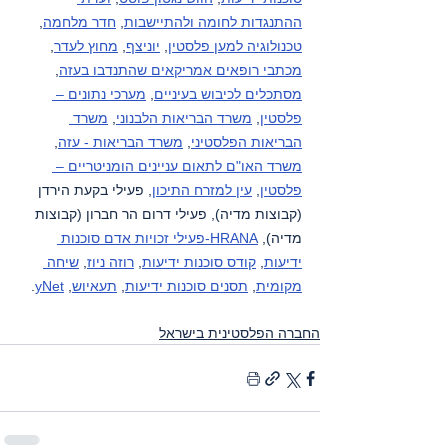
ההתנגדות לחומה ולהתיישבות
, 
חדר מלחמה
, 
טכנולוגיה למען פלסטין
, 
יוניצף
, 
מחוץ לעדר
, 
מכתבי רופאים אמריקאים שהתנדבו בעזה
, 
מסתכלים לכיבוש בעיניים
, 
מערכי נתונים – 
פלסטין
, 
משרד הבריאות הלבנוני
, 
משרד 
הבריאות הפלסטיני
, 
משרד הבריאות - עזה
, 
משרד האו"ם לתאום עניינים הומניטריים – 
פלסטין
, 
עין למזרח התיכון
, פעילי בקעת הירדן 
(קבוצות מדיה), פעילי דרום הר חברון (קבוצות 
מדיה), 
HRANA-פעילי זכויות אדם סוכנות 
ידיעות
, 
קודס סוכנות ידיעות
, 
רוזה ניוז
, 
שיחה 
מקומית
, 
תסנים סוכנות ידיעות
, 
תעאיוש
, 
yNet
.
החברה הפלסטינית בישראל