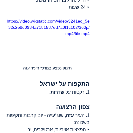
‣ חייל נהרג בדרום הרצועה;
‣ 24 שעות.
https://video.wixstatic.com/video/9241ed_5e
32c2e9d0934a7181587ed7a0f1c102/360p/
mp4/file.mp4
תינוק נפצע במרכז העיר עזה
התקפות על ישראל
1. רקטות על 
שדרות
.
צפון הרצועה
1. העיר 
עזה
, שוג׳עייה - יום קרבות ותקיפות 
בשכונה:
‣ הפצצות אויריות, ארטילריה, ירי 