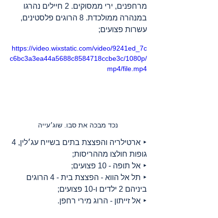
מרחפנים, ירי ממסוקים. 2 חיילים נהרגו 
במנהרה ממולכדת. 8 הרוגים פלסטינים, 
עשרות פצועים;
https://video.wixstatic.com/video/9241ed_7c
c6bc3a3ea44a5688c8584718ccbe3c/1080p/
mp4/file.mp4
נכד מבכה את סבו. שוג׳עייה
‣ ארטילריה והפצצת בתים בשייח עג׳לין, 4 
גופות חולצו מההריסות;
‣ אל תופה - 10 פצועים;
‣ תל אל הווא - הפצצת בית - 4 הרוגים 
ביניהם 2 ילדים ו-10 פצועים;
‣ אל זייתון - הרוג מירי רחפן.