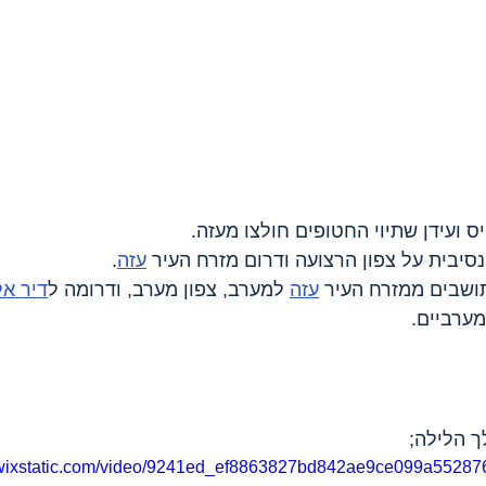
עזה
.
עזה
 למערב, צפון מערב, ודרומה ל
דיר א
מערביים.
 הלילה;
o.wixstatic.com/video/9241ed_ef8863827bd842ae9ce099a55287