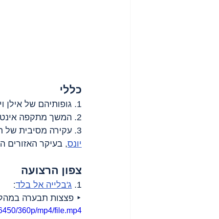
כללי
1. גופותיהם של אילן וייס ועידן שתיוי החטופים חולצו מעזה.
2. המשך מתקפה אינטנסיבית על צפון הרצועה ודרום מזרח העיר 
3. עקירה מסיבית של תושבים ממזרח העיר 
יונס
, בעיקר האזורים ה
צפון הרצועה
1. 
ג'בלייה אל בלד
:
‣ פצצות תבערה במהלך
6450/360p/mp4/file.mp4