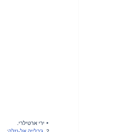
‣ ירי ארטילרי.
2. 
ג'בלייה אל-נזלה
: