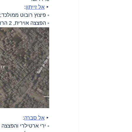
‣ 
אל זייתון
:
◦ פיצוץ רובוט ממולכד;
◦ הפצצה אוירית, 2 הרוגים.
‣ 
אל סברה
:
◦ ירי ארטילרי והפצצה א