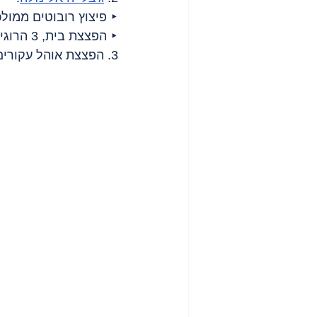
‣ פיצוץ רובוטים ממולכ
‣ הפצצת בית, 3 הרוגים.
3. הפצצת אוהל עקורים באל סודאנייה, 4 הרוגים.