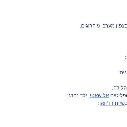
הלילה;
פליטים 
אל שאטי
, ילד נהרג;
שייח רד'וואן
;