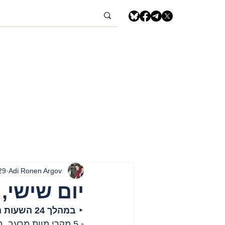
Adi Ronen Argov
29 באוג׳ 5
יום שישי, 29 באוגוסט, 2025 – רצועת עז
‣ 
במהלך 24 השעות האחרונות
◦ 5 מקרי מוות מרעב, בהם 2 ילדים;