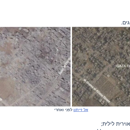
אל זייתון
 לפני ואחרי
וירית לילית;