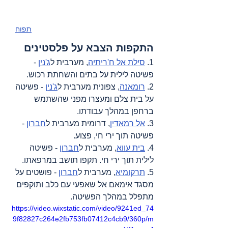
תפוח
התקפות הצבא על פלסטינים
1. 
סילת אל ח'ריתיה
, מערבית ל
ג'נין
 - 
פשיטה לילית על בתים והשחתת רכוש.
2. 
רומאנה
, צפונית מערבית ל
ג'נין
 - פשיטה 
על בית צלם ומעצרו מפני שהשתמש 
ברחפן במהלך עבודתו.
3. 
אל רמאדין
, דרומית מערבית ל
חברון
 - 
פשיטה תוך ירי חי, פצוע.
4. 
בית עווא
, מערבית ל
חברון
 - פשיטה 
לילית תוך ירי חי. תקפו תושב במרפאתו.
5. 
תרקומיא
, מערבית ל
חברון
 - פושטים על 
מסגד אימאם אל שאפעי עם כלב ותוקפים 
מתפלל במהלך הפשיטה.
https://video.wixstatic.com/video/9241ed_74
9f82827c264e2fb753fb07412c4cb9/360p/m