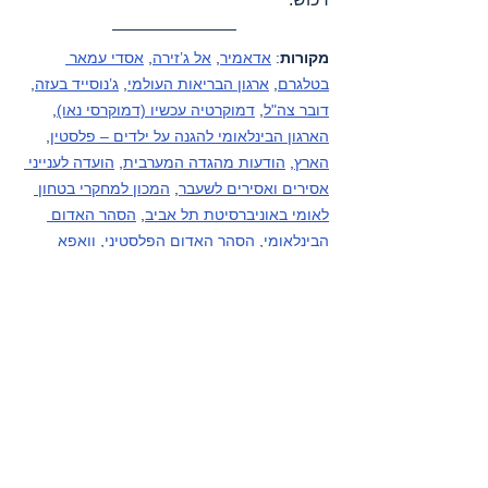
מקורות
: 
אדאמיר
, 
אל ג’זירה
, 
אסדי עמאר 
בטלגרם
, 
ארגון הבריאות העולמי
, 
ג’נוסייד בעזה
, 
דובר צה"ל
, 
דמוקרטיה עכשיו (דמוקרסי נאו)
, 
הארגון הבינלאומי להגנה על ילדים – פלסטין
, 
הארץ
, 
הודעות מהגדה המערבית
, 
הועדה לענייני 
אסירים ואסירים לשעבר
, 
המכון למחקרי בטחון 
לאומי באוניברסיטת תל אביב
, 
הסהר האדום 
הבינלאומי
, 
הסהר האדום הפלסטיני
, 
וואפא 
סוכנות ידיעות
, 
הוושינגטון פוסט
, 
ועדת 
ההתנגדות לחומה ולהתיישבות
, 
חדר מלחמה
, 
טכנולוגיה למען פלסטין
, 
יוניצף
, 
מחוץ לעדר
, 
מכתבי רופאים אמריקאים שהתנדבו בעזה
, 
מסתכלים לכיבוש בעיניים
, 
מערכי נתונים – 
פלסטין
, 
משרד הבריאות הלבנוני
, 
משרד 
הבריאות הפלסטיני
, 
משרד הבריאות - עזה
, 
משרד האו"ם לתאום עניינים הומניטריים – 
פלסטין
, 
עין למזרח התיכון
, פעילי בקעת הירדן 