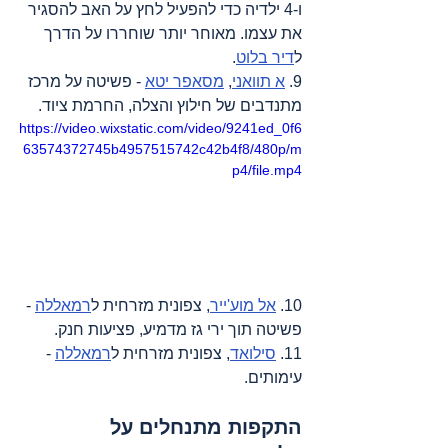
ו-4 ילדיה כדי להפעיל לחץ על האב להסגיר 
את עצמו. מאוחר יותר שוחררו על הדרך 
ל
דיר בלוט
.
9. 
א תוואני
, 
מסאפר יטא
 - פשיטה על מרכז 
מתנדבים של חילוץ והצלה, החרמת ציוד.
https://video.wixstatic.com/video/9241ed_0f6
63574372745b4957515742c42b4f8/480p/m
p4/file.mp4
10. 
אל מוע'ייר
, צפונית מזרחית ל
רמאללה
 - 
פשיטה תוך ירי גז מדמיע, פציעות חנק.
11. 
סילואד
, צפונית מזרחית ל
רמאללה
 - 
עימותים.
התקפות מתנחלים על 