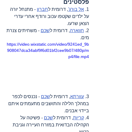
פלסטינים
1. 
אל בורג'
, דרומית ל
חברון
 - מתנחל יורה 
על ילדים שקטפו עכוב ורודף אחרי עדרי 
הצאן שרעו.
2. 
חווארה
, דרומית ל
שכם
 - משחיתים צנרת 
מים.
https://video.wixstatic.com/video/9241ed_9b
908047dca34abf9f6d01bf2cee9b07/480p/m
p4/file.mp4
3. 
עוורתא
, דרומית ל
שכם
 - נכנסים לכפר 
במהלך הלילה והתושבים מתעמתים איתם 
ביידוי אבנים.
4. 
קריות
, דרומית ל
שכם
 - פשיטה על 
הקהילה הבדואית במזרח העיירה וגניבת 
רכוש.