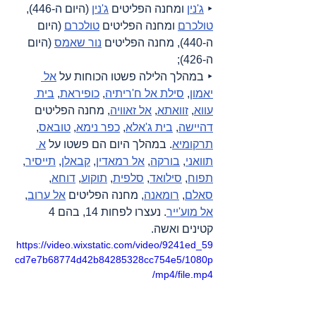
‣ 
ג'נין
 ומחנה הפליטים 
ג'נין
 (היום ה-446), 
טולכרם
 ומחנה הפליטים 
טולכרם
 (היום 
ה-440), מחנה הפליטים 
נור שאמס
 (היום 
ה-426);
‣ במהלך הלילה פשטו הכוחות על 
אל 
יאמון
, 
סילת אל ח'ריתיה
, 
כופיראת
, 
בית 
עווא
, 
זוואתא
, 
אל זאוויה
, מחנה הפליטים 
דהיישה
, 
בית ג'אלא
, 
כפר נימא
, 
טובאס
, 
תרקומיא
. במהלך היום הם פשטו על 
א 
תוואני
, 
בורקה
, 
אל רמאדין
, 
קבאלן
, 
תייסיר
, 
תפוח
, 
סילואד
, 
סלפית
, 
תוקוע
, 
דוחא
, 
סאלם
, 
רומאנה
, מחנה הפליטים 
אל ערוב
, 
אל מוע'ייר
. נעצרו לפחות 14, בהם 4 
קטינים ואשה.
https://video.wixstatic.com/video/9241ed_59
cd7e7b68774d42b84285328cc754e5/1080p
/mp4/file.mp4