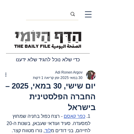
כדי שלא נוכל להגיד שלא ידענו
Adi Ronen Argov
30 במאי 2025
זמן קריאה 1 דקות
יום שישי, 30 במאי, 2025 –
החברה הפלסטינית
בישראל
1. 
כפר קאסם
 - רצח כפול בחניה שמחוץ 
למסעדה. סעיד ועודאי שעבאן, בשנות ה-20 
לחייהם, בני דודים מ
לוד
, נורו מטווח קצר.