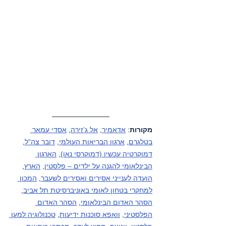
מקורות
: 
אדאמיר
, 
אל ג’זירה
, 
אסדי עמאר 
בטלגרם
, 
ארגון הבריאות העולמי
, 
דובר צה"ל
, 
דמוקרטיה עכשיו (דמוקרסי נאו)
, 
הארגון 
הבינלאומי להגנה על ילדים – פלסטין
, 
הארץ
, 
הועדה לענייני אסירים ואסירים לשעבר
, 
המכון 
למחקרי בטחון לאומי באוניברסיטת תל אביב
, 
הסהר האדום הבינלאומי
, 
הסהר האדום 
הפלסטיני
, 
וואפא סוכנות ידיעות
, 
טכנולוגיה למען 