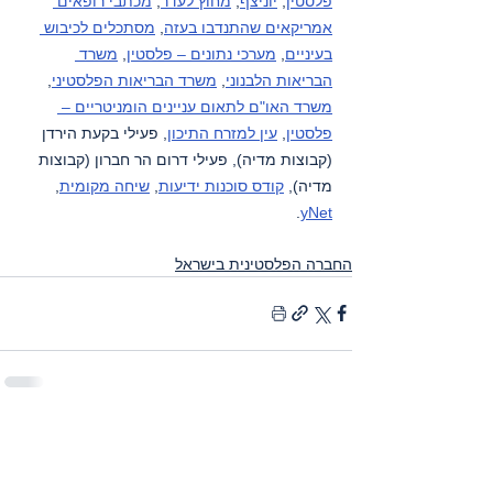
פלסטין
, 
יוניצף
, 
מחוץ לעדר
, 
מכתבי רופאים 
אמריקאים שהתנדבו בעזה
, 
מסתכלים לכיבוש 
בעיניים
, 
מערכי נתונים – פלסטין
, 
משרד 
הבריאות הלבנוני
, 
משרד הבריאות הפלסטיני
, 
משרד האו"ם לתאום עניינים הומניטריים – 
פלסטין
, 
עין למזרח התיכון
, פעילי בקעת הירדן 
(קבוצות מדיה), פעילי דרום הר חברון (קבוצות 
מדיה), 
קודס סוכנות ידיעות
, 
שיחה מקומית
, 
.
yNet
החברה הפלסטינית בישראל