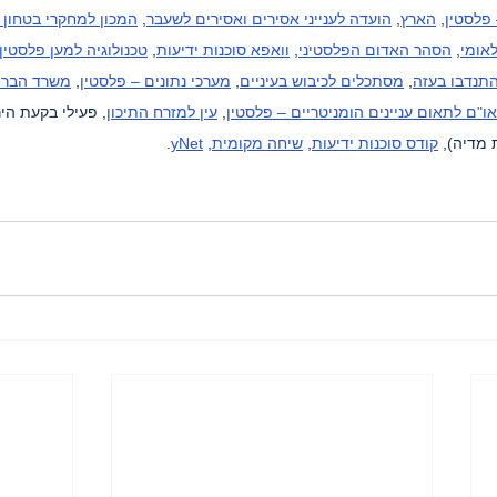
 פלסטין
, 
הארץ
, 
הועדה לענייני אסירים ואסירים לשעבר
, 
המכון למחקרי בטחון 
אומי
, 
הסהר האדום הפלסטיני
, 
וואפא סוכנות ידיעות
, 
טכנולוגיה למען פלסטין
תנדבו בעזה
, 
מסתכלים לכיבוש בעיניים
, 
מערכי נתונים – פלסטין
, 
משרד הבריא
"ם לתאום עניינים הומניטריים – פלסטין
, 
עין למזרח התיכון
, פעילי בקעת היר
 מדיה), 
קודס סוכנות ידיעות
, 
שיחה מקומית
, 
yNet
.