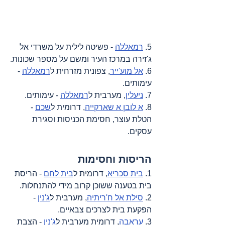
5. 
רמאללה
 - פשיטה לילית על משרדי אל 
ג'זירה במרכז העיר ומשם על מספר שכונות.
6. 
אל מוע'ייר
, צפונית מזרחית ל
רמאללה
 - 
עימותים.
7. 
ניעלין
, מערבית ל
רמאללה
 - עימותים.
8. 
א לובן א שארקייה
, דרומית ל
שכם
 - 
הטלת עוצר, חסימת הכניסות וסגירת 
עסקים.
הריסות וחסימות
1. 
בית סכריא
, דרומית ל
בית לחם
 - הריסת 
בית בטענה ששוכן קרוב מידי להתנחלות.
2. 
סילת אל ח'ריתיה
, מערבית ל
ג'נין
 - 
הפקעת בית לצרכים צבאיים.
3. 
עראבה
, דרומית מערבית ל
ג'נין
 - הצבת 