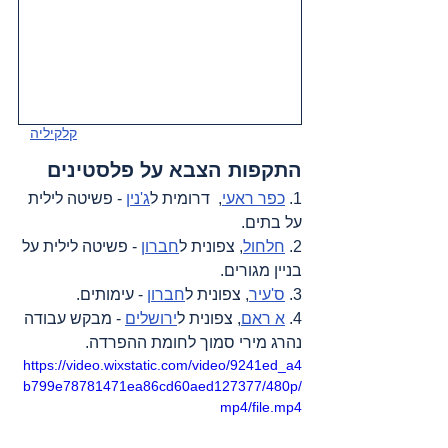
קלקיליה
התקפות הצבא על פלסטינים
1. 
כפר ראעי
,  דרומית ל
ג'נין
 - פשיטה לילית 
על בתים.
2. 
חלחול
, צפונית ל
חברון
 - פשיטה לילית על 
בניין מגורים.
3. 
ס'עיר
, צפונית ל
חברון
 - עימותים.
4. 
א ראם
, צפונית ל
ירושלים
 - מבקש עבודה 
נהרג מירי סמוך לחומת ההפרדה.
https://video.wixstatic.com/video/9241ed_a4
b799e78781471ea86cd60aed127377/480p/
mp4/file.mp4