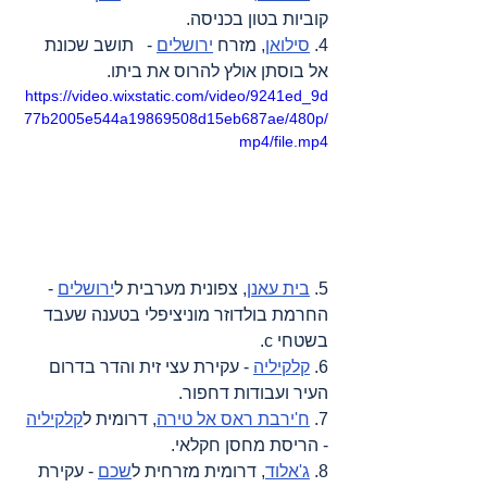
קוביות בטון בכניסה.
4. 
סילואן
, מזרח 
ירושלים
 -   תושב שכונת 
אל בוסתן אולץ להרוס את ביתו.
https://video.wixstatic.com/video/9241ed_9d
77b2005e544a19869508d15eb687ae/480p/
mp4/file.mp4
5. 
בית עאנן
, צפונית מערבית ל
ירושלים
 - 
החרמת בולדוזר מוניציפלי בטענה שעבד 
בשטחי c.
6. 
קלקיליה
 - עקירת עצי זית והדר בדרום 
העיר ועבודות דחפור.
7. 
ח'ירבת ראס אל טירה
, דרומית ל
קלקיליה
- הריסת מחסן חקלאי.
8. 
ג'אלוד
, דרומית מזרחית ל
שכם
 - עקירת 