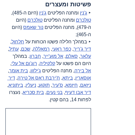
פשיטות ומעצרים
‣ 
ג'נין
 ומחנה הפליטים 
ג'נין
 (היום ה-485), 
טולכרם
 ומחנה הפליטים 
טולכרם
 (היום 
ה-479), מחנה הפליטים 
נור שאמס
 (היום 
ה-465);
‣ במהלך הלילה פשטו הכוחות על 
חלחול
, 
דיר ג'ריר
, 
כפר ראעי
, 
רמאללה
, 
שכם
, 
עתיל
, 
עלאר
, 
סאלם
, 
אל מוע'ייר
, 
חברון
. במהלך 
היום הם פשטו על 
קלקיליה
, 
רוג'ום אל עלי
, 
אל בירה
, מחנה הפליטים 
ג'ילזון
, 
בית אומר
, 
אוסארין
, 
ביתא
, 
ח'ירבת ראס אל טירה
, 
דיר 
ניזאם
, 
חיזמא
, 
ס'עיר
, 
תוקוע
, 
ניעלין
, 
ביתוניא
, 
דיר אבו דעיף
, 
בני נעים
, 
בית סכריא
. נעצרו 
לפחות 14, בהם קטין.