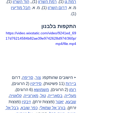
רמת גן
 (1), 
רמת השרון
 (1),, 
הוד השרון
 (1), 
מ. א. 
דרום השרון
 (1), מ. א. 
חבל מודיעין
(1).
התקפות בלבנון
https://video.wixstatic.com/video/9241ed_69
17d76214584b82ae39e9742628d974/360p/
mp4/file.mp4
‣ הישובים שהותקפו: 
צור
, 
סריפה
, דרום 
ביירות
 (11 פשיטות), 
סידיקין
 (2 הרוגים), 
רומן
 (2 הרוגים), 
משמושא
 (6 הרוגים), 
מעלייה
, 
בסארייה
, 
טול
, 
מארונייה
, 
קלאוויה
, 
שבעא
, 
יאטר
 (פצצות זרחן), 
זיבקין
 (פצצות 
זרחן), 
בורג' אל שמאלי
, 
כפר שובא
, 
ג'בל אל 