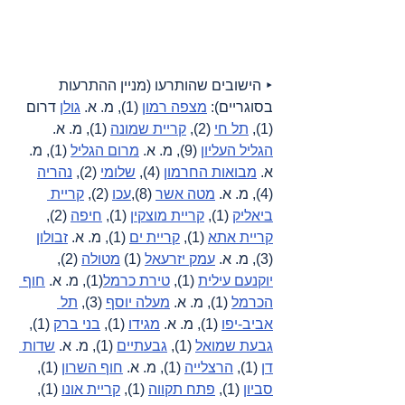
‣ הישובים שהותרעו (מניין ההתרעות 
בסוגריים): 
מצפה רמון
 (1), מ. א. 
גולן
 דרום 
(1), 
תל חי
 (2), 
קריית שמונה
 (1), מ. א. 
הגליל העליון
 (9), מ. א. 
מרום הגליל
 (1), מ. 
א. 
מבואות החרמון
 (4), 
שלומי
 (2), 
נהריה
(4), מ. א. 
מטה אשר
 (8),
עכו
 (2), 
קריית 
ביאליק
 (1), 
קריית מוצקין
 (1), 
חיפה
 (2), 
קריית אתא
 (1), 
קריית ים
 (1), מ. א. 
זבולון
(3), מ. א. 
עמק יזרעאל
 (1) 
מטולה
 (2), 
יוקנעם עילית
 (1), 
טירת כרמל
(1), מ. א. 
חוף 
הכרמל
 (1), מ. א. 
מעלה יוסף
 (3), 
תל 
אביב-יפו
 (1), מ. א. 
מגידו
 (1), 
בני ברק
 (1), 
גבעת שמואל
 (1), 
גבעתיים
 (1), מ. א. 
שדות 
דן
 (1), 
הרצלייה
 (1), מ. א. 
חוף השרון
 (1), 
סביון
 (1), 
פתח תקווה
 (1), 
קריית אונו
 (1), 