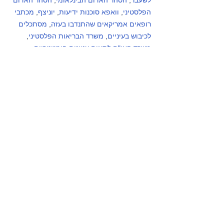
לשעבר
, 
הסהר האדום הבינלאומי
, 
הסהר האדום 
הפלסטיני
, 
וואפא סוכנות ידיעות
, 
יוניצף
, 
מכתבי 
רופאים אמריקאים שהתנדבו בעזה
, 
מסתכלים 
לכיבוש בעיניים
, 
משרד הבריאות הפלסטיני
, 
משרד האו"ם לתאום עניינים הומניטריים – 
פלסטין
, 
עין למזרח התיכון
, פעילי בקעת הירדן 
(קבוצות מדיה), פעילי דרום הר חברון (קבוצות 
מדיה), 
קודס סוכנות ידיעות
, 
שיחה מקומית
.
גזרות אחרות