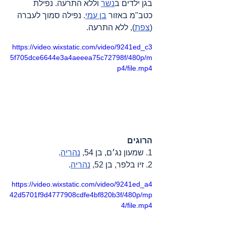
בגן ילדים ב
נשר
 וללא התרעה. נפילת 
כטב"מ באזור 
בן עמי
. נפילה סמוך לעברה 
(
צפת
), ללא התרעה.
https://video.wixstatic.com/video/9241ed_c3
5f705dce6644e3a4aeeea75c72798f/480p/m
p4/file.mp4
הרוגים
1. שמעון נג׳ם, בן 54, 
נהריה
.
2. זיו בלפר, בן 52, 
נהריה
.
https://video.wixstatic.com/video/9241ed_a4
42d5701f9d4777908cdfe4bf820b3f/480p/mp
4/file.mp4