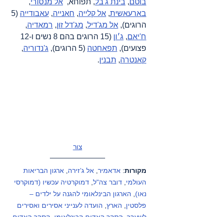
בוטם
, 
בינת ג'בל
, תפוחא,  
אל מנסורי
, 
בארעאשית
, 
אל קלייה
, 
חאנייה
, 
עאבודייה
 (5 
הרוגים), 
אל מג'דיל
, 
מג'דל זוּן
, 
רמאדיה
, 
ח'יאם
, 
ג׳ון
 (15 הרוגים בהם 8 נשים ו-12 
פצועים), 
תפאחטה
 (5 הרוגים), 
ג'נדוריה
, 
קאנטרה
, 
תבנין
.
צור
מקורות
: 
אדאמיר
, 
אל ג’זירה
, 
ארגון הבריאות 
העולמי
, 
דובר צה"ל
, 
דמוקרטיה עכשיו (דמוקרסי 
נאו)
, 
הארגון הבינלאומי להגנה על ילדים – 
פלסטין
, 
הארץ
, 
הועדה לענייני אסירים ואסירים 