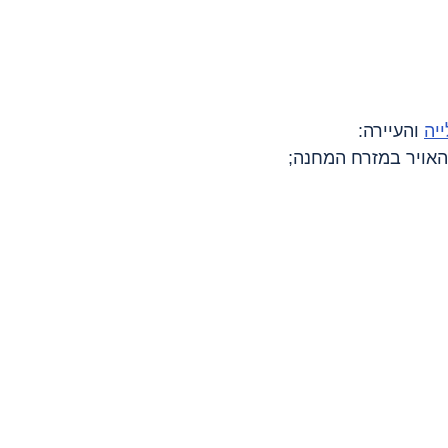
ייה
 והעיירה:
אויר במזרח המחנה;