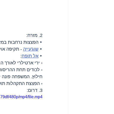
2. מזרח:
‣ הפצצות נרחבות במזר
‣ 
שוג'עייה
 - תקיפה או
‣ 
אל תופח
:
◦ ירי ארטילרי לאורך הי
◦ לכודים תחת ההריסו
חילוץ. המשפחה פונה ל
◦ הפצצת התקהלות תושבים ליד בי
3. דרום:
79df/480p/mp4/file.mp4