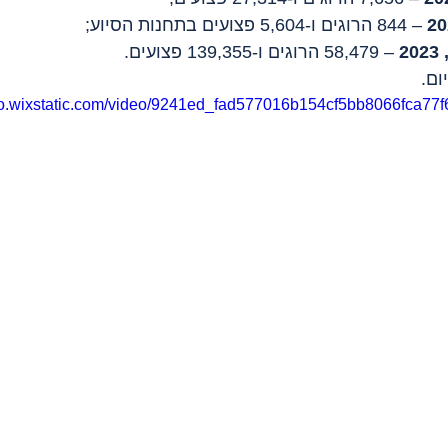
 – 844 הרוגים ו-5,604 פצועים בתחנות הסיוע;
 – 58,479 הרוגים ו-139,355 פצועים.
deo.wixstatic.com/video/9241ed_fad577016b154cf5bb8066fca77f