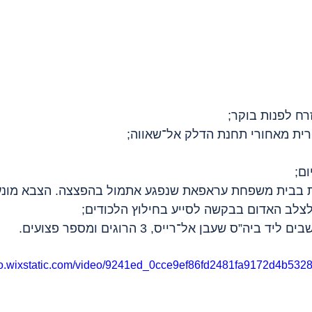
ח לפנות בוקר;
ירית מאחורי תחנת הדלק אל־שאווה;
ום;
ת בבית משפחת עראפאת שנפגע אתמול בהפצצה. הצבא מונע ג
צלב האדום בבקשה לסייע בחילוץ הלכודים;
ה”ס שעבן אל־רייס, 3 הרוגים ומספר פצועים.
deo.wixstatic.com/video/9241ed_0cce9ef86fd2481fa9172d4b5328