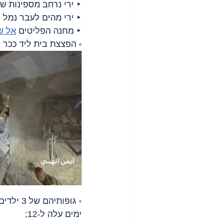
‣ ירי נרחב מספינות ש
‣ ירי מהים לעבר נמל ה
‣ מחנה הפליטים 
אל ש
◦ הפצצת בית ליד ככר השהידים אחר
◦ גופות
ימים עלה ל-12;