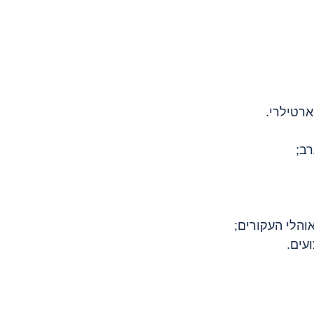
ארטילרי.
רב;
אוהלי העקורים;
עים.