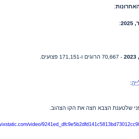
:
:
 - 70,667 הרוגים ו-171,151 פצועים.
ייה
:
ני שלטענת הצבא חצה את הקו הצהוב.
o.wixstatic.com/video/9241ed_dfc9e5b2dfd141c5813bd73012cc9