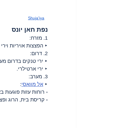
Shuja'iya
נפת חאן יונס
1. מזרח:
‣ הפצצות אויריות וירי 
2. דרום:
‣ ירי טנקים בדרום מע
‣ ירי ארטילרי.
3. מערב:
‣ 
אל מוואסי
:
◦ רוחות עזות פוגעות ב
◦ קריסת בית, הרוג ופצו