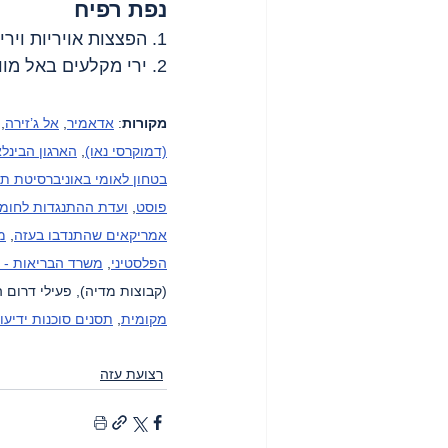
נפת רפיח
1. הפצצות אויריות וירי ארטילרי במזרח.
2. ירי מקלעים באל מוואסי 
מקורות
: 
אדאמיר
, 
אל ג’זירה
, 
(דמוקרסי נאו)
, 
הארגון הבינלא
בטחון לאומי באוניברסיטת תל
פוסט
, 
ועדת ההתנגדות לחומה
אמריקאים שהתנדבו בעזה
, 
מ
הפלסטיני
, 
משרד הבריאות - 
(קבוצות מדיה), פעילי דרום ה
מקומית
, 
תסנים סוכנות ידיעו
רצועת עזה