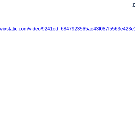
;
eo.wixstatic.com/video/9241ed_6847923565ae43f087f5563e423e