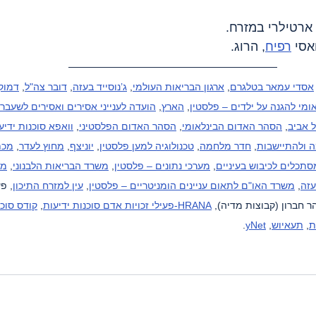
רפיח
, הרוג.
אסדי עמאר בטלגרם
, 
ארגון הבריאות העולמי
, 
ג’נוסייד בעזה
, 
דובר צה"ל
, 
דמוקר
ומי להגנה על ילדים – פלסטין
, 
הארץ
, 
הועדה לענייני אסירים ואסירים לשעבר
 אביב
, 
הסהר האדום הבינלאומי
, 
הסהר האדום הפלסטיני
, 
וואפא סוכנות ידיע
 ולהתיישבות
, 
חדר מלחמה
, 
טכנולוגיה למען פלסטין
, 
יוניצף
, 
מחוץ לעדר
, 
מכת
סתכלים לכיבוש בעיניים
, 
מערכי נתונים – פלסטין
, 
משרד הבריאות הלבנוני
, 
מש
עזה
, 
משרד האו"ם לתאום עניינים הומניטריים – פלסטין
, 
עין למזרח התיכון
, פ
ר חברון (קבוצות מדיה), 
HRANA-פעילי זכויות אדם סוכנות ידיעות
, 
קודס סוכנ
ת
, 
תעאיוש
, 
yNet
.