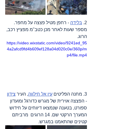
2. 
בְּלידה
 - רחפן מטיל פצצה על מחפר. 
מספר שעות לאחר מכן כטב"מ מפציץ רכב, 
הרוג.
https://video.wixstatic.com/video/9241ed_95
4a2afcd9fd4b609ef128a04d020c0e/360p/m
p4/file.mp4
3. מחנה הפליטים 
עין אל חילווה
, העיר 
צידון
- הפצצה אוירית של מגרש כדורגל ומועדון 
ספורט, בטענה שנמצאו דיווחים על חידוש 
המערך הרקטי שם. 14 הרוגים  מרביתם 
קטינים שהתאמנו במגרש.