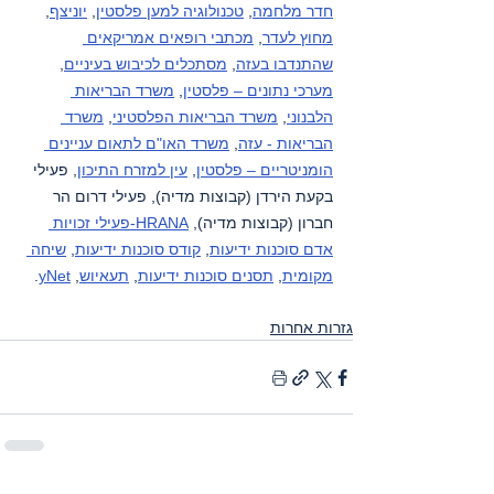
חדר מלחמה
, 
טכנולוגיה למען פלסטין
, 
יוניצף
, 
מחוץ לעדר
, 
מכתבי רופאים אמריקאים 
שהתנדבו בעזה
, 
מסתכלים לכיבוש בעיניים
, 
מערכי נתונים – פלסטין
, 
משרד הבריאות 
הלבנוני
, 
משרד הבריאות הפלסטיני
, 
משרד 
הבריאות - עזה
, 
משרד האו"ם לתאום עניינים 
הומניטריים – פלסטין
, 
עין למזרח התיכון
, פעילי 
בקעת הירדן (קבוצות מדיה), פעילי דרום הר 
חברון (קבוצות מדיה), 
HRANA-פעילי זכויות 
אדם סוכנות ידיעות
, 
קודס סוכנות ידיעות
, 
שיחה 
מקומית
, 
תסנים סוכנות ידיעות
, 
תעאיוש
, 
yNet
.
גזרות אחרות