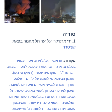
סוריה
1. ירי ארטילרי על יער תל אחמר בפאתי 
קוניטרה
.
מקורות
: 
אדאמיר
, 
אל ג’זירה
, 
אסדי עמאר 
בטלגרם
, 
ארגון הבריאות העולמי
, 
ג’נוסייד בעזה
, 
דובר צה"ל
, 
דמוקרטיה עכשיו (דמוקרסי נאו)
, 
הארגון הבינלאומי להגנה על ילדים – פלסטין
, 
הארץ
, 
הועדה לענייני אסירים ואסירים לשעבר
, 
המכון למחקרי בטחון לאומי באוניברסיטת תל 
אביב
, 
הסהר האדום הבינלאומי
, 
הסהר האדום 
הפלסטיני
, 
וואפא סוכנות ידיעות
, 
הוושינגטון 
פוסט
, 
ועדת ההתנגדות לחומה ולהתיישבות
, 