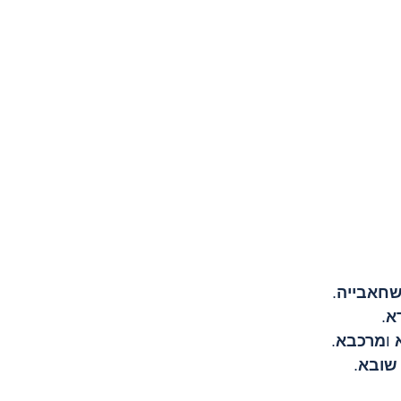
חאבייה
.
א
.
 ו
מרכבא
.
שובא
.