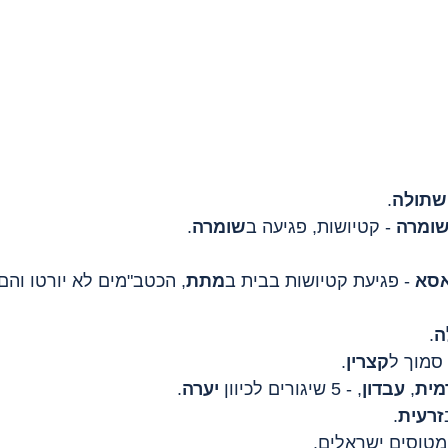
שתולה
.
ומרה
 - קטיושות, פגיעה ב
שומרה
.
סא
 - פגיעת קטיושות בבית ב
מתת
, הכטב"מים לא יורטו והם
ה
.
קצרין
.
מית
, 
עבדון
, - 5 שיגורים לכיוון 
יערה
.
זרעית
.