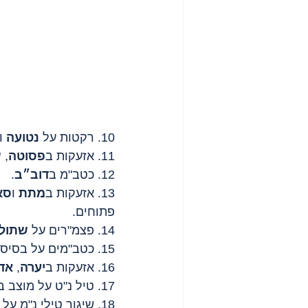
10. רקטות על 
נטועה
 ו
11. אזעקות ב
פסוטה
, 
ש
12. כטב"מ ב
דוב״ב
.
13. אזעקות ב
מתת
 ו
סא
פתוחים.
14. פצמ"רים על 
שתול
15. כטב"מים על בסיס סמוך ל
16. אזעקות ב
יערה
, 
אד
17. טיל נ"ט על מוצב ב
18. שיגור טילי נ"מ על מטוסים ישראלים.