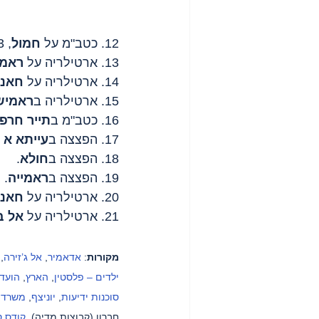
12. כטב"מ על 
חמול
, 3 פרמדיקים נפצעו.
13. ארטילריה על 
ראמי
14. ארטילריה על 
חאני
15. ארטילריה ב
ראמיש
16. כטב"מ ב
תייר חרפ
17. הפצצה ב
עייתא א 
18. הפצצה ב
חולא
.
19. הפצצה ב
ראמייה
.
20. ארטילריה על 
חאני
21. ארטילריה על 
אל ב
מקורות
: 
אדאמיר
, 
אל ג’זירה
, 
ילדים – פלסטין
, 
הארץ
, 
הועדה
סוכנות ידיעות
, 
יוניצף
, 
משרד ה
חברון (קבוצות מדיה), 
קודס ס