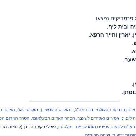
ה
 ו
בית ליף
.
ן
, 
יארין
 ו
תייר חרפא
.
.
א
.
שעב
.
ן
.
וסתן
.
ארגון הבריאות העולמי
, 
דובר צה"ל
, 
דמוקרטיה עכשיו (דמוקרסי נאו)
, 
הארגון ה
 לענייני אסירים ואסירים לשעבר
, 
הסהר האדום הבינלאומי
, 
הסהר האדום הפל
או"ם לתאום עניינים הומניטריים – פלסטין
, פעילי בקעת הירדן (קבוצות מדיה
וכנות ידיעות
, 
שיחה מקומית
.