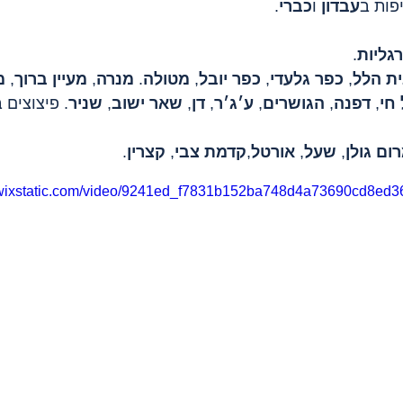
פות ב
עבדון
 ו
כברי
.
גליות
.
ת הלל
, 
כפר גלעדי
, 
כפר יובל
, 
מטולה
. 
מנרה
, 
מעיין ברוך
, 
מ
חי
, 
דפנה
, 
הגושרים
, 
ע׳ג׳ר
, 
דן
, 
שאר ישוב
, 
שניר
. פיצוצים 
ום גולן
, 
שעל
, 
אורטל
,
קדמת צבי
, 
קצרין
.
o.wixstatic.com/video/9241ed_f7831b152ba748d4a73690cd8ed3