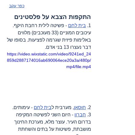
כפר עקב
התקפות הצבא על פלסטינים
1. 
בית לחם
 - פשיטה לילית רחבת היקף. 
עיכובים המוניים (33 מעוכבים) מלווים 
באלימות פיזית שגרמה לפציעות. בסופו של 
דבר נעצרו 13 בני אדם.
https://video.wixstatic.com/video/9241ed_24
859d2887174016ab690064ece20a3a/480p/
mp4/file.mp4
2. 
חוּסאן
, מערבית ל
בית לחם
 - עימותים.
3. 
חברון
 - היום השני לפשיטה המקיפה 
בדרום העיר. עוצר מלא, מערכת החינוך 
מושבתת, פשיטות על בתים והשחתת 