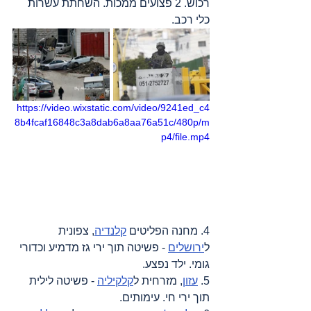
רכוש. 2 פצועים ממכות. השחתת עשרות 
כלי רכב.
https://video.wixstatic.com/video/9241ed_c4
8b4fcaf16848c3a8dab6a8aa76a51c/480p/m
p4/file.mp4
4. מחנה הפליטים 
קלנדיה
, צפונית 
ל
ירושלים
 - פשיטה תוך ירי גז מדמיע וכדורי 
גומי. ילד נפצע.
5. 
עזון
, מזרחית ל
קלקיליה
 - פשיטה לילית 
תוך ירי חי. עימותים.