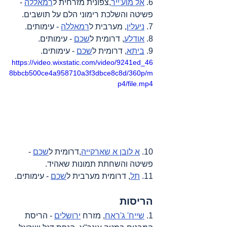
6. 
אל מוע'ייר
,צפונית מזרחית ל
רמאללה
 - 
פשיטה והשלכת רימוני הלם על תושבים.
7. 
ניעלין
, מערבית ל
רמאללה
 - עימותים.
8. 
אודלע
, דרומית ל
שכם
 - עימותים.
9. 
ביתא
, דרומית ל
שכם
 - עימותים.
https://video.wixstatic.com/video/9241ed_46
8bbcb500ce4a958710a3f3dbce8c8d/360p/m
p4/file.mp4
10. 
א לובן א שארקייה
,דרומית ל
שכם
 - 
פשיטה והשחתת תמונות שאהיד.
11. 
תל
, דרומית מערבית ל
שכם
 - עימותים.
הריסות
1. 
שייח' ג'ראח
, מזרח 
ירושלים
 - הריסת 