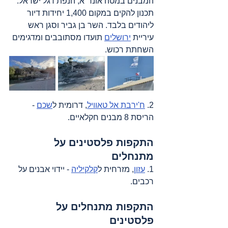
המבנים במטה אונר"א, הנפת דגל ישראל. 
תכנון להקים במקום 1,400 יחידות דיור 
ליהודים בלבד. השר בן גביר וסגן ראש 
עיריית 
ירושלים
 תועדו מסתובבים ומדגימים 
השחתת רכוש.
2. 
ח'ירבת אל טאוויל
, דרומית ל
שכם
 - 
הריסת 8 מבנים חקלאיים.
התקפות פלסטינים על 
מתנחלים
1. 
עזון
, מזרחית ל
קלקיליה
 - יידוי אבנים על 
רכבים.
התקפות מתנחלים על 
פלסטינים