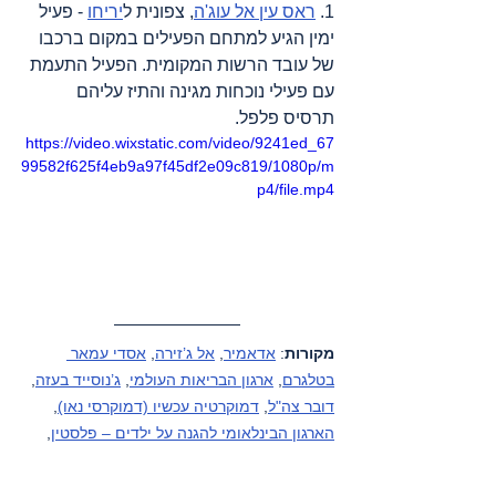
1. 
ראס עין אל עוג'ה
, צפונית ל
יריחו
 - פעיל 
ימין הגיע למתחם הפעילים במקום ברכבו 
של עובד הרשות המקומית. הפעיל התעמת 
עם פעילי נוכחות מגינה והתיז עליהם 
תרסיס פלפל.
https://video.wixstatic.com/video/9241ed_67
99582f625f4eb9a97f45df2e09c819/1080p/m
p4/file.mp4
מקורות
: 
אדאמיר
, 
אל ג’זירה
, 
אסדי עמאר 
בטלגרם
, 
ארגון הבריאות העולמי
, 
ג’נוסייד בעזה
, 
דובר צה"ל
, 
דמוקרטיה עכשיו (דמוקרסי נאו)
, 
הארגון הבינלאומי להגנה על ילדים – פלסטין
, 
הארץ
, 
הועדה לענייני אסירים ואסירים לשעבר
, 
המכון למחקרי בטחון לאומי באוניברסיטת תל 