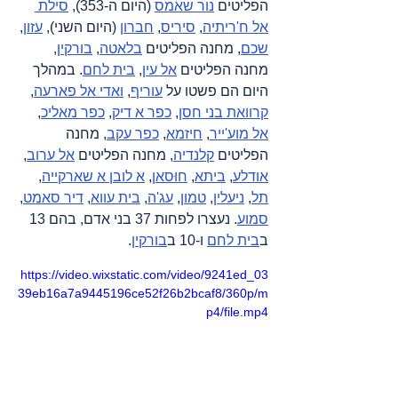
הפליטים 
נור שאמס
 (היום ה-353), 
סילת 
אל ח'ריתיה
, 
סיריס
, 
חברון
 (היום השני), 
עזון
, 
שכם
, מחנה הפליטים 
בלאטה
, 
בורקין
, 
מחנה הפליטים 
אל עין
, 
בית לחם
. במהלך 
היום הם פשטו על 
עוריף
, 
ואדי אל פארעה
, 
קרוואת בני חסן
, 
כפר א דיק
, 
כפר מאליכ
, 
אל מוע'ייר
, 
חיזמא
, 
כפר עקב
, מחנה 
הפליטים 
קלנדיה
, מחנה הפליטים 
אל ערוב
, 
אודלע
, 
ביתא
, 
חוּסאן
, 
א לובן א שארקייה
, 
תל
, 
ניעלין
, 
טמון
, 
עג'ה
, 
בית עווא
, 
דיר סאמט
, 
סמוע
. נעצרו לפחות 37 בני אדם, בהם 13 
ב
בית לחם
 ו-10 ב
בורקין
.
https://video.wixstatic.com/video/9241ed_03
39eb16a7a9445196ce52f26b2bcaf8/360p/m
p4/file.mp4