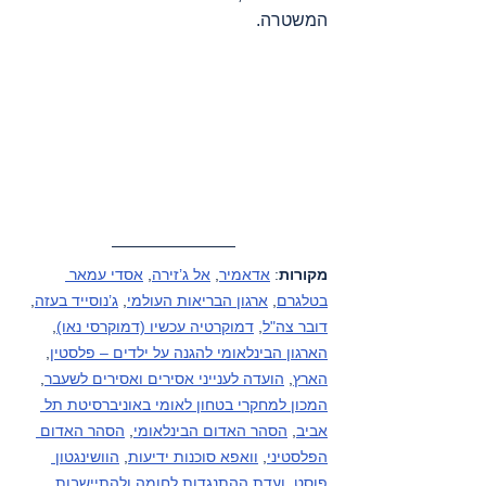
המשטרה.
מקורות
: 
אדאמיר
, 
אל ג’זירה
, 
אסדי עמאר 
בטלגרם
, 
ארגון הבריאות העולמי
, 
ג’נוסייד בעזה
, 
דובר צה"ל
, 
דמוקרטיה עכשיו (דמוקרסי נאו)
, 
הארגון הבינלאומי להגנה על ילדים – פלסטין
, 
הארץ
, 
הועדה לענייני אסירים ואסירים לשעבר
, 
המכון למחקרי בטחון לאומי באוניברסיטת תל 
אביב
, 
הסהר האדום הבינלאומי
, 
הסהר האדום 
הפלסטיני
, 
וואפא סוכנות ידיעות
, 
הוושינגטון 
פוסט
, 
ועדת ההתנגדות לחומה ולהתיישבות
, 