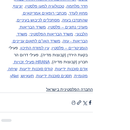
חדר מלחמה
, 
טכנולוגיה למען פלסטין
, 
יוניצף
, 
מחוץ לעדר
, 
מכתבי רופאים אמריקאים 
שהתנדבו בעזה
, 
מסתכלים לכיבוש בעיניים
, 
מערכי נתונים – פלסטין
, 
משרד הבריאות 
הלבנוני
, 
משרד הבריאות הפלסטיני
, 
משרד 
הבריאות - עזה
, 
משרד האו"ם לתאום עניינים 
הומניטריים – פלסטין
, 
עין למזרח התיכון
, פעילי 
בקעת הירדן (קבוצות מדיה), פעילי דרום הר 
חברון (קבוצות מדיה), 
HRANA-פעילי זכויות 
אדם סוכנות ידיעות
, 
קודס סוכנות ידיעות
, 
שיחה 
מקומית
, 
תסנים סוכנות ידיעות
, 
תעאיוש
, 
yNet
.
החברה הפלסטינית בישראל