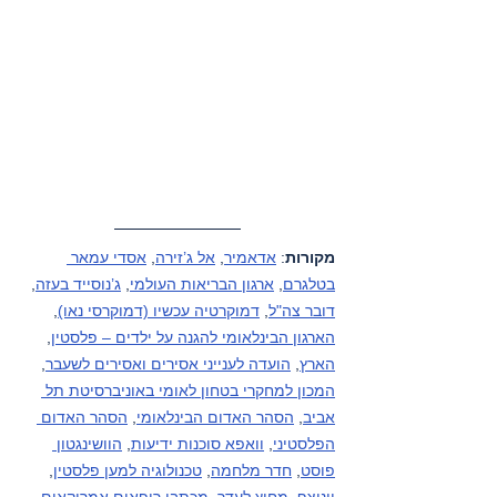
מקורות
: 
אדאמיר
, 
אל ג’זירה
, 
אסדי עמאר 
בטלגרם
, 
ארגון הבריאות העולמי
, 
ג’נוסייד בעזה
, 
דובר צה"ל
, 
דמוקרטיה עכשיו (דמוקרסי נאו)
, 
הארגון הבינלאומי להגנה על ילדים – פלסטין
, 
הארץ
, 
הועדה לענייני אסירים ואסירים לשעבר
, 
המכון למחקרי בטחון לאומי באוניברסיטת תל 
אביב
, 
הסהר האדום הבינלאומי
, 
הסהר האדום 
הפלסטיני
, 
וואפא סוכנות ידיעות
, 
הוושינגטון 
פוסט
, 
חדר מלחמה
, 
טכנולוגיה למען פלסטין
, 