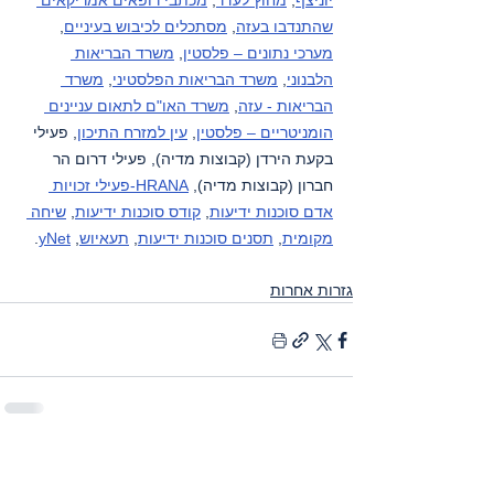
יוניצף
, 
מחוץ לעדר
, 
מכתבי רופאים אמריקאים 
שהתנדבו בעזה
, 
מסתכלים לכיבוש בעיניים
, 
מערכי נתונים – פלסטין
, 
משרד הבריאות 
הלבנוני
, 
משרד הבריאות הפלסטיני
, 
משרד 
הבריאות - עזה
, 
משרד האו"ם לתאום עניינים 
הומניטריים – פלסטין
, 
עין למזרח התיכון
, פעילי 
בקעת הירדן (קבוצות מדיה), פעילי דרום הר 
חברון (קבוצות מדיה), 
HRANA-פעילי זכויות 
אדם סוכנות ידיעות
, 
קודס סוכנות ידיעות
, 
שיחה 
מקומית
, 
תסנים סוכנות ידיעות
, 
תעאיוש
, 
yNet
.
גזרות אחרות