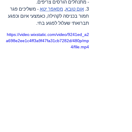
- מתנחלים הורסים צריפים.  
3. 
אום טובא
, 
מסאפר יטא
 - משליכים פגר 
חמור בכניסה לקהילה, כאמצעי איום וכפגע 
תברואתי שעלול לפגוע בחי.
https://video.wixstatic.com/video/9241ed_a2
a698e2ee1c4ff3a9f47fa31cb7282d/480p/mp
4/file.mp4
4. ח'רבת אל חלאווה, 
מסאפר יטא
 - 
מתנחלים וחיילים פושטים על דירי צאן, 
בתים, לולים, קורעים שקי מזון, תוקפים 
תושב, משחיתים את רכבו וגונבים ממנו 
כסף.  
https://video.wixstatic.com/video/9241ed_3f1