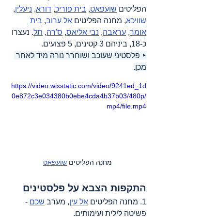
הפליטים 
שועפאט
, 
בית פוריכ
, 
דורא
, 
ניעלין
, 
שוויכא
, מחנה הפליטים 
אל ערוב
, 
בית 
אומר
, 
עראבה
, 
נבי אליאס
, 
ס'רה
, 
תל
. נעצרו 
כ-18, ביניהם 3 קטינים, 5 פצועים.
‣ פלסטיני שעוכב ושוחרר נורה מיד לאחר 
מכן.
https://video.wixstatic.com/video/9241ed_1d
0e872c3e034380b0ebe4cda4b37b03/480p/
mp4/file.mp4
מחנה הפליטים 
שועפאט
התקפות הצבא על פלסטינים
1. מחנה הפליטים 
אל עין
, מערב 
שכם
 - 
פשיטה לילית ועימותים.