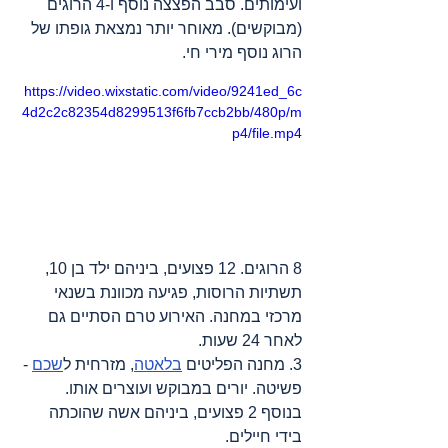
ועימותים. סבב הפצצה נוסף ו-4 הרוגים 
(מבוקשים). מאוחר יותר נמצאת גופתו של 
הרוג נוסף מירי חי.  
https://video.wixstatic.com/video/9241ed_6c
4d2c2c82354d8299513f6fb7ccb2bb/480p/m
p4/file.mp4
8 הרוגים. 12 פצועים, ביניהם ילד בן 10, 
תשתיות הרוסות, פגיעה מכוונת בשנאי 
מרכזי במחנה. האירוע טרם הסתיים גם 
לאחר 24 שעות.  
3. מחנה הפליטים 
בלאטה
, מזרחית ל
שכם
 - 
פשיטה. יורים במבוקש ועוצרים אותו. 
בנוסף 2 פצועים, ביניהם אשה שהוכתה 
בידי חיילים.