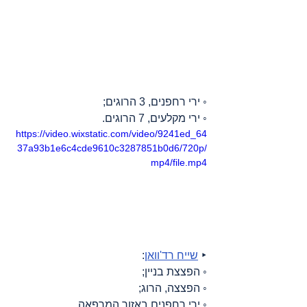
◦ ירי רחפנים, 3 הרוגים;
◦ ירי מקלעים, 7 הרוגים.
https://video.wixstatic.com/video/9241ed_64
37a93b1e6c4cde9610c3287851b0d6/720p/
mp4/file.mp4
‣ 
שייח רד'וואן
:
◦ הפצצת בניין;
◦ הפצצה, הרוג;
◦ ירי רחפנים באזור המרפאה.