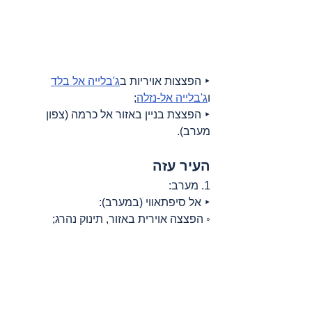
‣ הפצצות אויריות ב
ג'בלייה אל בלד
ו
ג'בלייה אל-נזלה
;
‣ הפצצת בניין באזור אל כרמה (צפון 
מערב).
העיר עזה
1. מערב:
‣ אל סיפתאווי (במערב):
◦ הפצצה אוירית באזור, תינוק נהרג;