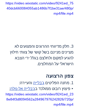
https://video.wixstatic.com/video/9241ed_75
40dcb660084055ab1486b7f1be31ae/480p/
mp4/file.mp4
3. חלק מדיווחי ההרוגים והפצועים לא 
מציינים מניינם בשל קושי של צוותי חילוץ 
להגיע למקום ולחלצם בגלל ירי הצבא 
הישראלי על המחלצים.
צפון הרצועה
1. מחנה הפליטים 
ג'בלייה
 והעיירה:
‣ פיצוץ רובוט ממולכד ב
ג'בלייה אל-נזלה
;
https://video.wixstatic.com/video/9241ed_23
8e84f3d8094562a284967976242826/720p/
mp4/file.mp4