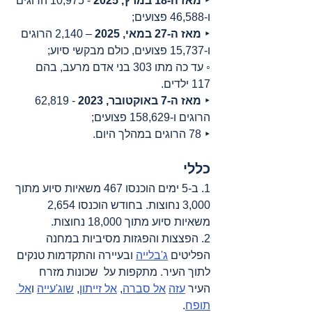
‣ 
מאז ה-18 במרץ, 2025
 - 10,975 הרוגים 
ו-46,588 פצועים;
‣ 
מאז ה-27 במאי, 2025
 – 2,140 הרוגים 
ו-15,737 פצועים, כולם מבקשי סיוע;
◦ עד כה מתו 303 בני אדם מרעב, בהם 
117 ילדים.
‣ 
מאז ה-7 באוקטובר, 2023
 - 62,819 
הרוגים ו-158,629 פצועים;
‣ 78 הרוגים במהלך היום.
כללי
1. ב-5 ימים הוכנסו 467 משאיות סיוע מתוך 
3,000 נחוצות. בחודש הוכנסו 2,654 
משאיות סיוע מתוך 18,000 נחוצות.
2. הפצצות והפגזות מסיביות במחנה 
הפליטים 
ג'בלייה
 ובעיירה והתקדמות טנקים 
לתוך העיר. מתקפות על  שכונות מזרח 
העיר 
עזה
אל סברה
, 
אל זייתון
, 
שוג'עייה
 ו
אל 
תופח
.