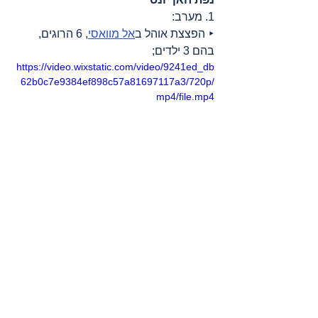
1. מערב:
‣ הפצצת אוהל ב
אל מוואסי
, 6 הרוגים, 
בהם 3 ילדים;
https://video.wixstatic.com/video/9241ed_db
62b0c7e9384ef898c57a81697117a3/720p/
mp4/file.mp4
‣ הפצצת בית.
2. צפון:
‣ ירי מסוקים.
נפת רפיח
1. העיר 
רפיח
 למעשה נמחקה.