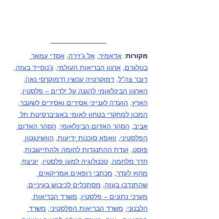
מקורות
: 
אדאמיר
, 
אל ג’זירה
, 
אסדי עמאר 
בטלגרם
, 
ארגון הבריאות העולמי
, 
ג’נוסייד בעזה
, 
דובר צה"ל
, 
דמוקרטיה עכשיו (דמוקרסי נאו)
, 
הארגון הבינלאומי להגנה על ילדים – פלסטין
, 
הארץ
, 
הועדה לענייני אסירים ואסירים לשעבר
, 
המכון למחקרי בטחון לאומי באוניברסיטת תל 
אביב
, 
הסהר האדום הבינלאומי
, 
הסהר האדום 
הפלסטיני
, 
וואפא סוכנות ידיעות
, 
הוושינגטון 
פוסט
, 
ועדת ההתנגדות לחומה ולהתיישבות
, 
חדר מלחמה
, 
טכנולוגיה למען פלסטין
, 
יוניצף
, 
מחוץ לעדר
, 
מכתבי רופאים אמריקאים 
שהתנדבו בעזה
, 
מסתכלים לכיבוש בעיניים
, 
מערכי נתונים – פלסטין
, 
משרד הבריאות 
הלבנוני
, 
משרד הבריאות הפלסטיני
, 
משרד 