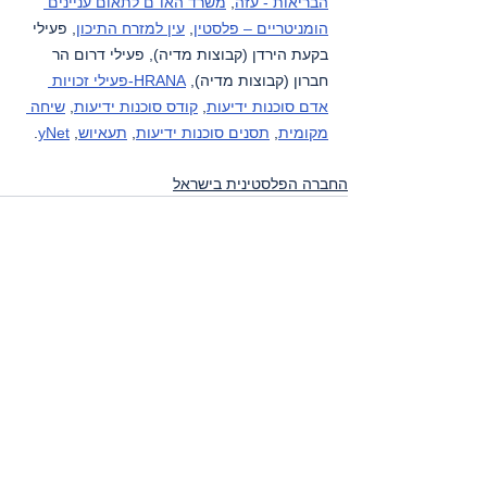
הבריאות - עזה
, 
משרד האו"ם לתאום עניינים 
הומניטריים – פלסטין
, 
עין למזרח התיכון
, פעילי 
בקעת הירדן (קבוצות מדיה), פעילי דרום הר 
חברון (קבוצות מדיה), 
HRANA-פעילי זכויות 
אדם סוכנות ידיעות
, 
קודס סוכנות ידיעות
, 
שיחה 
מקומית
, 
תסנים סוכנות ידיעות
, 
תעאיוש
, 
yNet
.
החברה הפלסטינית בישראל