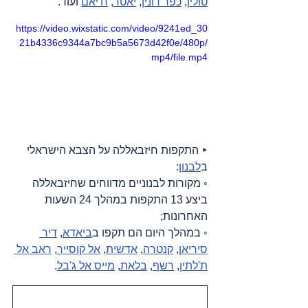
טולין
, 
כפר דונין
, 
יאטר
, 
ח'יאם
 ועוד.
https://video.wixstatic.com/video/9241ed_30
21b4336c9344a7bc9b5a5673d42f0e/480p/
mp4/file.mp4
‣ התקפות חיזבאללה על הצבא הישראלי 
ב
לבנון
:
◦ מקורות לבנוניים מדווחים שחיזבאללה 
ביצע 13 התקפות במהלך 24 השעות 
האחרונות;
◦ במהלך היום הם תקפו ב
ביאדא
, 
דיר 
סיריאן
, 
קנטרה
, 
אדשית
, 
אל קוסייר
, 
ראב אל 
ת'לתין
, 
רשף
, 
בלאת
, 
מייס אל ג'בל
.