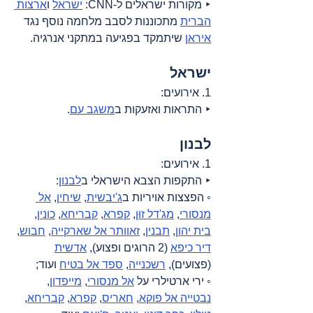
‣ מקורות ישראלים ל-CNN: 
ישראל
 ו
ארצות 
הברית
 מתכוננות לסבב מלחמה נוסף נגד 
איראן
 שיתמקד בפגיעה במתקני אנרגיה.
ישראל
1. אירועים:
‣ התראות ואזעקות ב
משגב עם
.
לבנון
1. אירועים:
‣ התקפות הצבא הישראלי ב
לבנון
:
◦ הפצצות אויריות ב
ג'יבשית
, 
שיחין
, 
אל 
מנסורי
, 
מג'דל זוּן
, 
קפרא
, 
קבריחא
, 
כונין
, 
בית יהון
, 
תבנין
, 
זאוותר אל שארקייה
, 
חבוש
, 
דיר כיפא
 (2 הרוגים ופצוע), 
אדשית
(פצועים), 
רשכנייה
, 
ספד אל בטיח
 ועוד;
◦ ירי ארטילרי על 
אל מנסורי
, 
מייפדון
, 
נבטייה אל פוקא
, 
חאריס
, 
קפרא
, 
קבריחא
, 