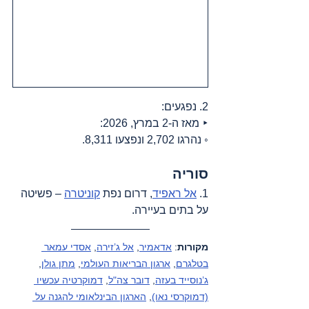
2. נפגעים:
‣ מאז ה-2 במרץ, 2026:
◦ נהרגו 2,702 ונפצעו 8,311.
סוריה
1. 
אל ראפיד
, דרום נפת 
קוניטרה
 – פשיטה 
על בתים בעיירה.
מקורות
: 
אדאמיר
, 
אל ג’זירה
, 
אסדי עמאר 
בטלגרם
, 
ארגון הבריאות העולמי
, 
מתן גולן
, 
ג’נוסייד בעזה
, 
דובר צה"ל
, 
דמוקרטיה עכשיו 
(דמוקרסי נאו)
, 
הארגון הבינלאומי להגנה על 