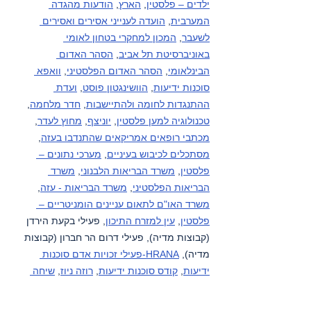
ילדים – פלסטין
, 
הארץ
, 
הודעות מהגדה 
המערבית
, 
הועדה לענייני אסירים ואסירים 
לשעבר
, 
המכון למחקרי בטחון לאומי 
באוניברסיטת תל אביב
, 
הסהר האדום 
הבינלאומי
, 
הסהר האדום הפלסטיני
, 
וואפא 
סוכנות ידיעות
, 
הוושינגטון פוסט
, 
ועדת 
ההתנגדות לחומה ולהתיישבות
, 
חדר מלחמה
, 
טכנולוגיה למען פלסטין
, 
יוניצף
, 
מחוץ לעדר
, 
מכתבי רופאים אמריקאים שהתנדבו בעזה
, 
מסתכלים לכיבוש בעיניים
, 
מערכי נתונים – 
פלסטין
, 
משרד הבריאות הלבנוני
, 
משרד 
הבריאות הפלסטיני
, 
משרד הבריאות - עזה
, 
משרד האו"ם לתאום עניינים הומניטריים – 
פלסטין
, 
עין למזרח התיכון
, פעילי בקעת הירדן 
(קבוצות מדיה), פעילי דרום הר חברון (קבוצות 
מדיה), 
HRANA-פעילי זכויות אדם סוכנות 
ידיעות
, 
קודס סוכנות ידיעות
, 
רוזה ניוז
, 
שיחה 
מקומית
, 
תסנים סוכנות ידיעות
, 
תעאיוש
, 
yNet
.