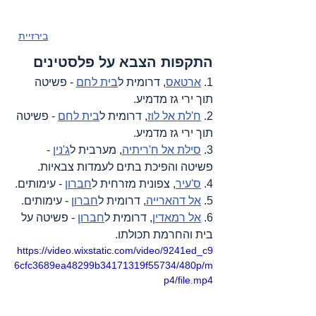
בירזיית
התקפות הצבא על פלסטינים
1. 
ארטאס
, דרומית ל
בית לחם
 - פשיטה 
תוך ירי גז מדמיע.
2. 
ח'לת אל לוז
, דרומית ל
בית לחם
 - פשיטה 
תוך ירי גז מדמיע.
3. 
סילת אל ח'ריתיה
, מערבית ל
ג'נין
 - 
פשיטה והפיכת בתים לעמדות צבאיות.
4. 
ס'עיר
, צפונית מזרחית ל
חברון
 - עימותים.
5. 
אל דהארייה
, דרומית ל
חברון
 - עימותים.
6. 
אל רמאדין
, דרומית ל
חברון
 - פשיטה על 
בית והחרמת תכולתו.
https://video.wixstatic.com/video/9241ed_c9
6cfc3689ea48299b34171319f55734/480p/m
p4/file.mp4