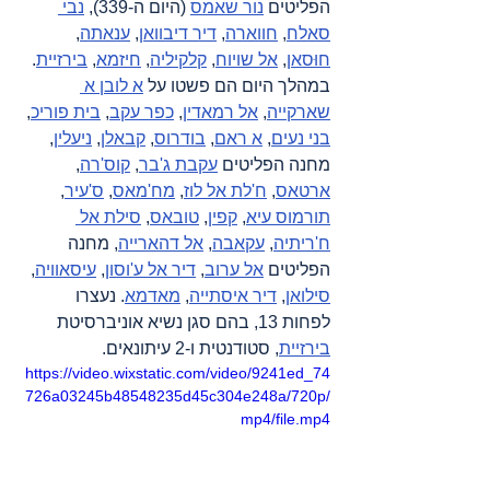
הפליטים 
נור שאמס
 (היום ה-339), 
נבי 
סאלח
, 
חווארה
, 
דיר דיבוואן
, 
ענאתה
, 
חוּסאן
, 
אל שויוח
, 
קלקיליה
, 
חיזמא
, 
בירזיית
. 
במהלך היום הם פשטו על 
א לובן א 
שארקייה
, 
אל רמאדין
, 
כפר עקב
, 
בית פוריכ
, 
בני נעים
, 
א ראם
, 
בודרוס
, 
קבאלן
, 
ניעלין
, 
מחנה הפליטים 
עקבת ג'בר
, 
קוס'רה
, 
ארטאס
, 
ח'לת אל לוז
, 
מח'מאס
, 
ס'עיר
, 
תורמוס עיא
, 
קפין
, 
טובאס
, 
סילת אל 
ח'ריתיה
, 
עקאבה
, 
אל דהארייה
, מחנה 
הפליטים 
אל ערוב
, 
דיר אל ע'וסון
, 
עיסאוויה
, 
סילואן
, 
דיר איסתייה
, 
מאדמא
. נעצרו 
לפחות 13, בהם סגן נשיא אוניברסיטת 
בירזיית
, סטודנטית ו-2 עיתונאים.
https://video.wixstatic.com/video/9241ed_74
726a03245b48548235d45c304e248a/720p/
mp4/file.mp4