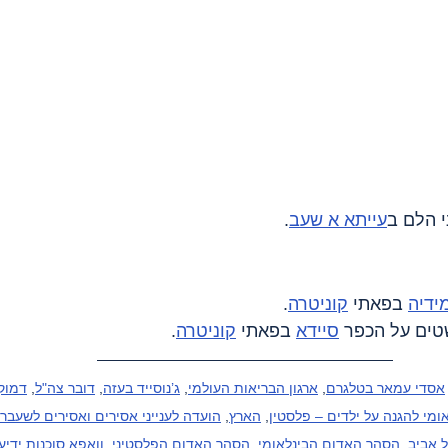
עייתא א שעב
.
ידיה
 בפאתי 
קוניטרה
.
סיידא
 בפאתי 
קוניטרה
.
אסדי עמאר בטלגרם
, 
ארגון הבריאות העולמי
, 
ג’נוסייד בעזה
, 
דובר צה"ל
, 
דמוקר
ומי להגנה על ילדים – פלסטין
, 
הארץ
, 
הועדה לענייני אסירים ואסירים לשעבר
 אביב
, 
הסהר האדום הבינלאומי
, 
הסהר האדום הפלסטיני
, 
וואפא סוכנות ידיע