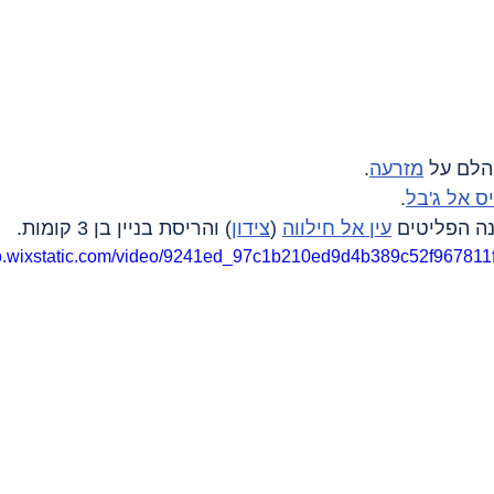
מזרעה
.
ס אל ג'בל
.
עין אל חילווה
 (
צידון
) והריסת בניין בן 3 קומות.
deo.wixstatic.com/video/9241ed_97c1b210ed9d4b389c52f967811f