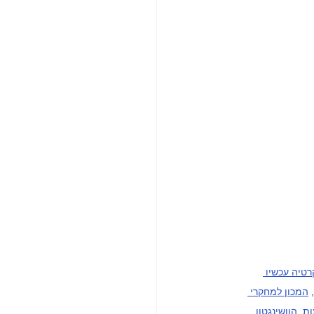
טיה עכשיו 
, 
המכון למחקרי 
ות
, 
הוושינגטון 