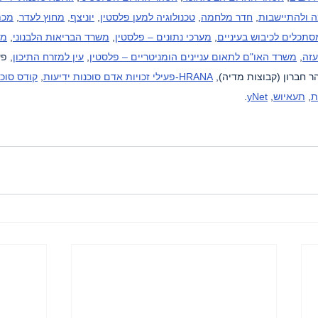
 ולהתיישבות
, 
חדר מלחמה
, 
טכנולוגיה למען פלסטין
, 
יוניצף
, 
מחוץ לעדר
, 
מכת
סתכלים לכיבוש בעיניים
, 
מערכי נתונים – פלסטין
, 
משרד הבריאות הלבנוני
, 
מש
עזה
, 
משרד האו"ם לתאום עניינים הומניטריים – פלסטין
, 
עין למזרח התיכון
, פ
ר חברון (קבוצות מדיה), 
HRANA-פעילי זכויות אדם סוכנות ידיעות
, 
קודס סוכנ
ת
, 
תעאיוש
, 
yNet
.