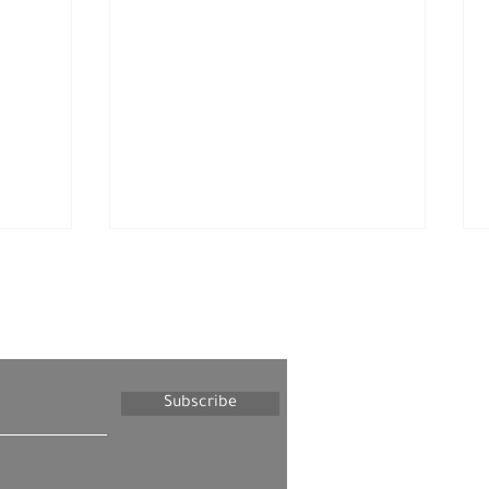
letter
Subscribe
יום שלישי, 6 בינואר, 2026 –
החברה הפלסטינית בישראל
רצועת