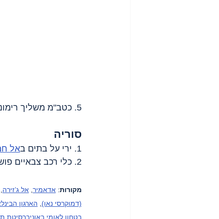
5. כטב"מ משליך רימוני הלם ב
סוריה 
1. ירי על בתים ב
אל חמ
2. כלי רכב צבאיים פושטים על הכפר 
מקורות
: 
אדאמיר
, 
אל ג’זירה
, 
(דמוקרסי נאו)
, 
הארגון הבינלא
בטחון לאומי באוניברסיטת תל