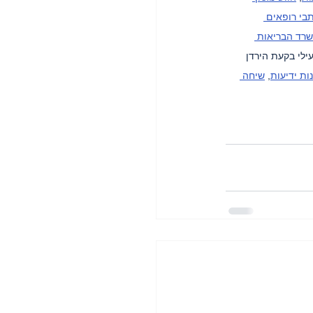
בי רופאים 
רד הבריאות 
עילי בקעת הירדן 
ות ידיעות
, 
שיחה 