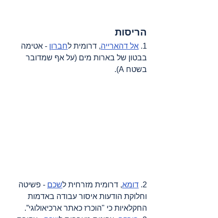
הריסות
1. 
אל דהארייה
, דרומית ל
חברון
 - אטימה 
בבטון של בארות מים (על אף שמדובר 
בשטח A).
2. 
דומא
, דרומית מזרחית ל
שכם
 - פשיטה 
וחלוקת הודעות איסור עבודה באדמות 
החקלאיות כי "הוכרז כאתר ארכיאולוגי”.