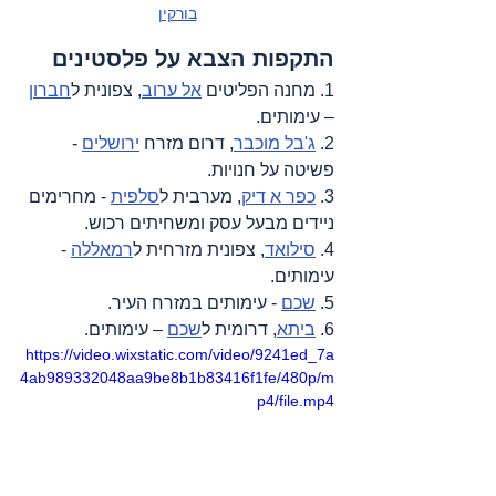
בורקין
התקפות הצבא על פלסטינים
1. מחנה הפליטים 
אל ערוב
, צפונית ל
חברון
– עימותים.
2. 
ג'בל מוכבר
, דרום מזרח 
ירושלים
 - 
פשיטה על חנויות.
3. 
כפר א דיק
, מערבית ל
סלפית
 - מחרימים 
ניידים מבעל עסק ומשחיתים רכוש.
4. 
סילואד
, צפונית מזרחית ל
רמאללה
 - 
עימותים.
5. 
שכם
 - עימותים במזרח העיר.
6. 
ביתא
, דרומית ל
שכם
 – עימותים.
https://video.wixstatic.com/video/9241ed_7a
4ab989332048aa9be8b1b83416f1fe/480p/m
p4/file.mp4