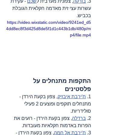
3. 
בורקה
, צפונית מערבית ל
שכם
 - עקירת 
עשרות עצי זית מאדמה חקלאית הגובלת 
בכביש.
https://video.wixstatic.com/video/9241ed_d5
4dd8ec8f3d425d8de5f1d1c443b1db/480p/m
p4/file.mp4
התקפות מתנחלים על 
פלסטינים
1. 
ח'ירבת איבזיק
, צפון בקעת הירדן - 
מתנחלים תוקפים ופוצעים 2 פעילי 
סולידריות.
2. 
ברדלה
, צפון בקעת הירדן - רועים את 
הפרות באדמות חקלאיות מעובדות.
3. 
ח'ירבת אל חמה
, צפון בקעת הירדן - 