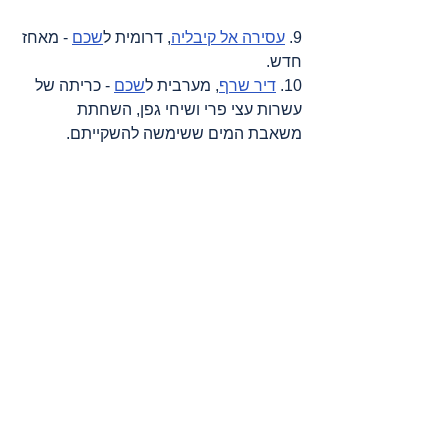
9. 
עסירה אל קיבליה
, דרומית ל
שכם
 - מאחז 
חדש.
10. 
דיר שרף
, מערבית ל
שכם
 - כריתה של 
עשרות עצי פרי ושיחי גפן, השחתת 
משאבת המים ששימשה להשקייתם.
מקורות
: 
אדאמיר
, 
אל ג’זירה
, 
אסדי עמאר 
בטלגרם
, 
ארגון הבריאות העולמי
, 
דובר צה"ל
, 
דמוקרטיה עכשיו (דמוקרסי נאו)
, 
הארגון 
הבינלאומי להגנה על ילדים – פלסטין
, 
הארץ
, 
הועדה לענייני אסירים ואסירים לשעבר
, 
המכון 
למחקרי בטחון לאומי באוניברסיטת תל אביב
, 
הסהר האדום הבינלאומי
, 
הסהר האדום 
הפלסטיני
, 
וואפא סוכנות ידיעות
, 
הוושינגטון 
פוסט
, 
חדר מלחמה
, 
טכנולוגיה למען פלסטין
, 
יוניצף
, 
מחוץ לעדר
, 
מכתבי רופאים אמריקאים 
שהתנדבו בעזה
, 
מסתכלים לכיבוש בעיניים
, 