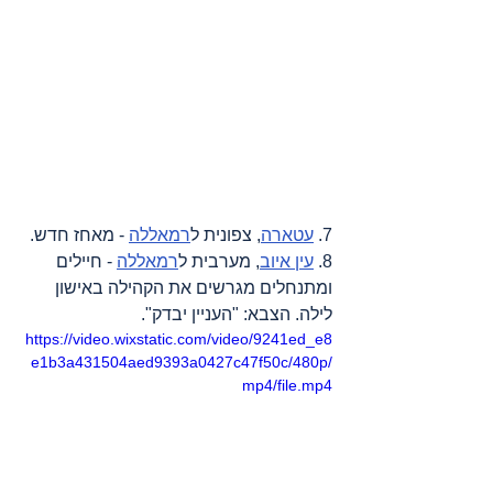
7. 
עטארה
, צפונית ל
רמאללה
 - מאחז חדש.
8. 
עין איוב
, מערבית ל
רמאללה
 - חיילים 
ומתנחלים מגרשים את הקהילה באישון 
לילה. הצבא: "העניין יבדק".
https://video.wixstatic.com/video/9241ed_e8
e1b3a431504aed9393a0427c47f50c/480p/
mp4/file.mp4