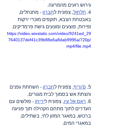
גירוש רועים מהמרעה.
4. 
חלחול
, צפונית ל
חברון
 - מתנחלים, 
באבטחת הצבא, תוקפים מוכרי ירקות 
ופירות, פוצעים ומונעים גישת פרמדיקים.
https://video.wixstatic.com/video/9241ed_29
7640137def41c39b88e6a8dab9995a/720p/
mp4/file.mp4
5. 
ס'וריף
, צפונית ל
חברון
 - השחתת גפנים 
והצתת אש בסמוך לבית מגורים.
6. 
ראס אל עין
, צפונית ל
יריחו
 - פולשים עם 
העדרים לתוך מתחם הקהילה תוך פגיעה 
ברכוש, במאגר המזון לחי, בשתילים, 
במאגרי המים.