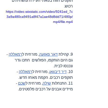
תוקפים חווה בפאתי העיירה ומשחיתים 
רכוש.
https://video.wixstatic.com/video/9241ed_7c
3a9a480ca9491a8f47a1ae48d8dd71/480p/
mp4/file.mp4
9. קהילת 
דאר פאזעה
, מזרחית ל
רמאללה
 - 
גם היום הותקפו, הפולשים  חתכו גדר 
ונכנסו לבית.
10. 
דיר דיבוואן
, מזרחית ל
רמאללה
 - 
תוקפים רכבים. הקמת מאחז חדש.
11. התנחלות 
שילה
, מזרחית ל
שכם
 - 
מיידים אבנים על רכבים פלסטינים.
מקורות
: 
אדאמיר
, 
אל ג’זירה
, 
אסדי עמאר 
בטלגרם
, 
ארגון הבריאות העולמי
, 
מתן גולן
, 