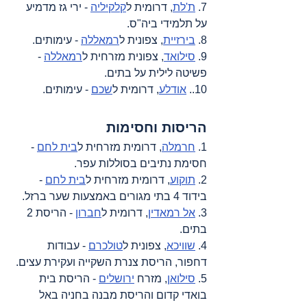
7. 
ת'לת
, דרומית ל
קלקיליה
 - ירי גז מדמיע 
על תלמידי ביה"ס.
8. 
בירזיית
, צפונית ל
רמאללה
 - עימותים.
9. 
סילואד
, צפונית מזרחית ל
רמאללה
 - 
פשיטה לילית על בתים.
10.. 
אודלע
, דרומית ל
שכם
 - עימותים.
הריסות וחסימות
1. 
חרמלה
, דרומית מזרחית ל
בית לחם
 - 
חסימת נתיבים בסוללות עפר.
2. 
תוקוע
, דרומית מזרחית ל
בית לחם
 - 
בידוד 4 בתי מגורים באמצעות שער ברזל.
3. 
אל רמאדין
, דרומית ל
חברון
 - הריסת 2 
בתים.
4. 
שוויכא
, צפונית ל
טולכרם
 - עבודות 
דחפור, הריסת צנרת השקייה ועקירת עצים.
5. 
סילואן
, מזרח 
ירושלים
 - הריסת בית 
בואדי קדום והריסת מבנה בחניה באל 