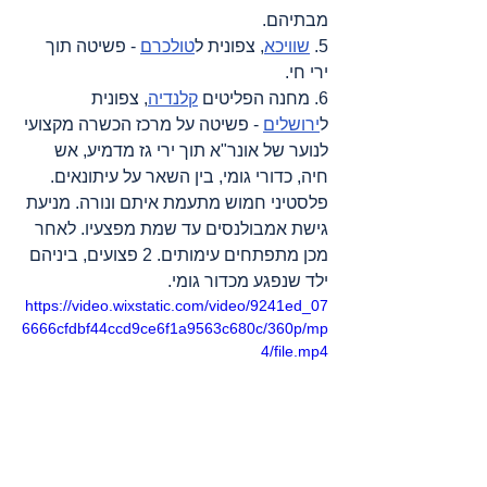
מבתיהם.
5. 
שוויכא
, צפונית ל
טולכרם
 - פשיטה תוך 
ירי חי.
6. מחנה הפליטים 
קלנדיה
, צפונית 
ל
ירושלים
 - פשיטה על מרכז הכשרה מקצועי 
לנוער של אונר"א תוך ירי גז מדמיע, אש 
חיה, כדורי גומי, בין השאר על עיתונאים. 
פלסטיני חמוש מתעמת איתם ונורה. מניעת 
גישת אמבולנסים עד שמת מפצעיו. לאחר 
מכן מתפתחים עימותים. 2 פצועים, ביניהם 
ילד שנפגע מכדור גומי.
https://video.wixstatic.com/video/9241ed_07
6666cfdbf44ccd9ce6f1a9563c680c/360p/mp
4/file.mp4