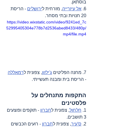
בוסתאן.
6. 
אל עיזרייה
, מזרחית ל
ירושלים
 - הריסת 
20 חנויות ובתי מסחר.
https://video.wixstatic.com/video/9241ed_7c
52995405304e778b7d2536abed8433/480p/
mp4/file.mp4
7. מחנה הפליטים 
ג'ילזון
, צפונית ל
רמאללה
- הריסת בית ומבנה תעשייתי.
התקפות מתנחלים על 
פלסטינים
1. 
חלחול
, צפונית ל
חברון
 - תוקפים ופוצעים 
3 תושבים.
2. 
ס'עיר
, צפונית ל
חברון
 - רועים הכבשים 