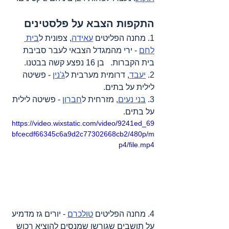
התקפות הצבא על פלסטינים
1. מחנה הפליטים 
עאידה
, צפונית ל
בית 
לחם
 - ירי מהמגדל הצבאי לעבר סביבת 
בית הקברות.   בן 16 נפצע קשה בבטנו.
2. 
יעבד
, דרומית מערבית ל
ג'נין
 - פשיטה 
לילית על בתים.
3. 
בני נעים
, מזרחית ל
חברון
 - פשיטה לילית 
על בתים.
https://video.wixstatic.com/video/9241ed_69
bfcecdf66345c6a9d2c77302668cb2/480p/m
p4/file.mp4
4. מחנה הפליטים 
טולכרם
 - יורים גז מדמיע 
על תושבים שגורשו שמנסים להוציא רכוש 