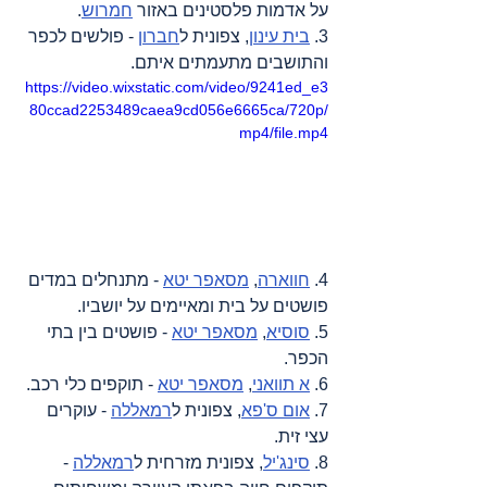
על אדמות פלסטינים באזור 
חמרוש
.
3. 
בית עינון
, צפונית ל
חברון
 - פולשים לכפר 
והתושבים מתעמתים איתם.
https://video.wixstatic.com/video/9241ed_e3
80ccad2253489caea9cd056e6665ca/720p/
mp4/file.mp4
4. 
חווארה
, 
מסאפר יטא
 - מתנחלים במדים 
פושטים על בית ומאיימים על יושביו.
5. 
סוסיא
, 
מסאפר יטא
 - פושטים בין בתי 
הכפר.
6. 
א תוואני
, 
מסאפר יטא
 - תוקפים כלי רכב.
7. 
אום ס'פא
, צפונית ל
רמאללה
 - עוקרים 
עצי זית.
8. 
סינג'יל
, צפונית מזרחית ל
רמאללה
 - 