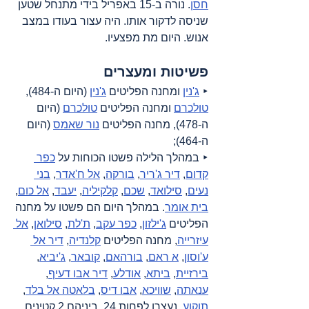
חסן
. נורה ב-15 באפריל בידי מתנחל שטען 
שניסה לדקור אותו. היה עצור בעודו במצב 
אנוש. היום מת מפצעיו.  
פשיטות ומעצרים
‣ 
ג'נין
 ומחנה הפליטים 
ג'נין
 (היום ה-484), 
טולכרם
 ומחנה הפליטים 
טולכרם
 (היום 
ה-478), מחנה הפליטים 
נור שאמס
 (היום 
ה-464);
‣ במהלך הלילה פשטו הכוחות על 
כפר 
קדום
, 
דיר ג'ריר
, 
בורקה
, 
אל ח'אדר
, 
בני 
נעים
, 
סילואד
, 
שכם
, 
קלקיליה
, 
יעבד
, 
אל כום
, 
בית אומר
. במהלך היום הם פשטו על מחנה 
הפליטים 
ג'ילזון
, 
כפר עקב
, 
ת'לת
, 
סילואן
, 
אל 
עיזרייה
, מחנה הפליטים 
קלנדיה
, 
דיר אל 
ע'וסון
, 
א ראם
, 
בורהאם
, 
קובאר
, 
ג'יביא
, 
בירזיית
, 
ביתא
, 
אודלע
, 
דיר אבו דעיף
, 
ענאתה
, 
שוויכא
, 
אבו דיס
, 
בלאטה אל בלד
, 
תוקוע
. נעצרו לפחות 24, ביניהם 2 קטינים.