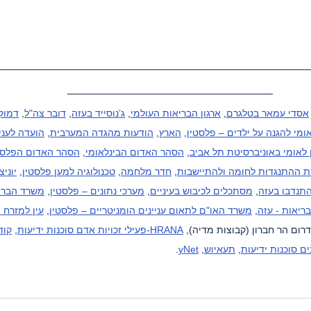
אסדי עמאר בטלגרם
, 
ארגון הבריאות העולמי
, 
ג’נוסייד בעזה
, 
דובר צה"ל
, 
דמוקר
ומי להגנה על ילדים – פלסטין
, 
הארץ
, 
הודעות מהגדה המערבית
, 
הועדה לעניי
 לאומי באוניברסיטת תל אביב
, 
הסהר האדום הבינלאומי
, 
הסהר האדום הפלסט
ת ההתנגדות לחומה ולהתיישבות
, 
חדר מלחמה
, 
טכנולוגיה למען פלסטין
, 
יוניצ
תנדבו בעזה
, 
מסתכלים לכיבוש בעיניים
, 
מערכי נתונים – פלסטין
, 
משרד הבריא
ריאות - עזה
, 
משרד האו"ם לתאום עניינים הומניטריים – פלסטין
, 
עין למזרח ה
דרום הר חברון (קבוצות מדיה), 
HRANA-פעילי זכויות אדם סוכנות ידיעות
, 
קוד
ם סוכנות ידיעות
, 
תעאיוש
, 
yNet
.