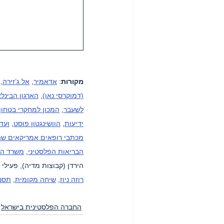
מקורות
: 
אדאמיר
, 
אל ג’זירה
, 
(דמוקרסי נאו)
, 
הארגון הבינלא
לשעבר
, 
המכון למחקרי בטחון
ידיעות
, 
הוושינגטון פוסט
, 
ועד
מכתבי רופאים אמריקאים שה
הבריאות הפלסטיני
, 
משרד הב
הירדן (קבוצות מדיה), פעילי 
רוזה ניוז
, 
שיחה מקומית
, 
תסני
החברה הפלסטינית בישראל