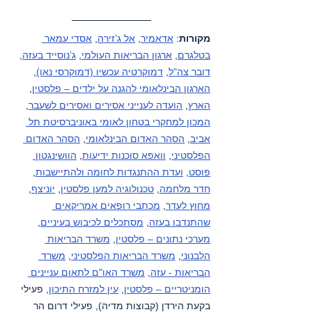
מקורות
: 
אדאמיר
, 
אל ג’זירה
, 
אסדי עמאר 
בטלגרם
, 
ארגון הבריאות העולמי
, 
ג’נוסייד בעזה
, 
דובר צה"ל
, 
דמוקרטיה עכשיו (דמוקרסי נאו)
, 
הארגון הבינלאומי להגנה על ילדים – פלסטין
, 
הארץ
, 
הועדה לענייני אסירים ואסירים לשעבר
, 
המכון למחקרי בטחון לאומי באוניברסיטת תל 
אביב
, 
הסהר האדום הבינלאומי
, 
הסהר האדום 
הפלסטיני
, 
וואפא סוכנות ידיעות
, 
הוושינגטון 
פוסט
, 
ועדת ההתנגדות לחומה ולהתיישבות
, 
חדר מלחמה
, 
טכנולוגיה למען פלסטין
, 
יוניצף
, 
מחוץ לעדר
, 
מכתבי רופאים אמריקאים 
שהתנדבו בעזה
, 
מסתכלים לכיבוש בעיניים
, 
מערכי נתונים – פלסטין
, 
משרד הבריאות 
הלבנוני
, 
משרד הבריאות הפלסטיני
, 
משרד 
הבריאות - עזה
, 
משרד האו"ם לתאום עניינים 
הומניטריים – פלסטין
, 
עין למזרח התיכון
, פעילי 
בקעת הירדן (קבוצות מדיה), פעילי דרום הר 