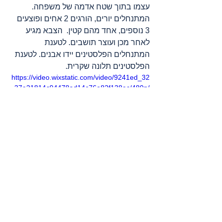
עצמו בתוך שטח אדמה של משפחה. 
המתנחלים יורים, הורגים 2 אחים ופוצעים 
3 נוספים, אחד מהם קטין.  הצבא מגיע 
לאחר מכן ועוצר תושבים. לטענת 
המתנחלים הפלסטינים יידו אבנים. לטענת 
הפלסטינים תלונה שקרית.
https://video.wixstatic.com/video/9241ed_32
37e21814c94478ad14c76e82f138ec/480p/
mp4/file.mp4
מקורות
: 
אדאמיר
, 
אל ג’זירה
, 
אסדי עמאר 
בטלגרם
, 
ארגון הבריאות העולמי
, 
ג’נוסייד בעזה
, 
דובר צה"ל
, 
דמוקרטיה עכשיו (דמוקרסי נאו)
, 
הארגון הבינלאומי להגנה על ילדים – פלסטין
, 
הארץ
, 
הועדה לענייני אסירים ואסירים לשעבר
, 