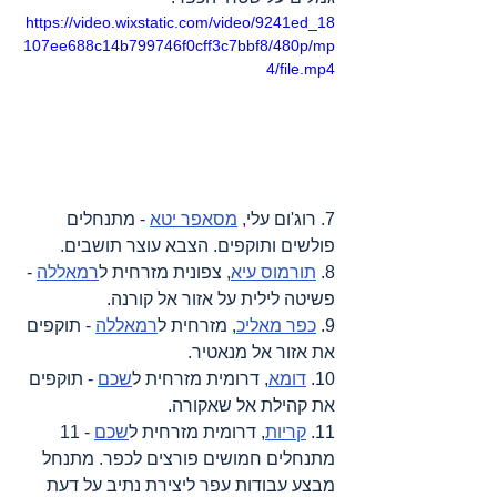
https://video.wixstatic.com/video/9241ed_18
107ee688c14b799746f0cff3c7bbf8/480p/mp
4/file.mp4
7. רוג'ום עלי, 
מסאפר יטא
 - מתנחלים 
פולשים ותוקפים. הצבא עוצר תושבים.
8. 
תורמוס עיא
, צפונית מזרחית ל
רמאללה
 - 
פשיטה לילית על אזור אל קורנה.
9. 
כפר מאליכ
, מזרחית ל
רמאללה
 - תוקפים 
את אזור אל מנאטיר.
10. 
דומא
, דרומית מזרחית ל
שכם
 - תוקפים 
את קהילת אל שאקורה.
11. 
קריות
, דרומית מזרחית ל
שכם
 - 11 
מתנחלים חמושים פורצים לכפר. מתנחל 
מבצע עבודות עפר ליצירת נתיב על דעת 