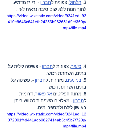
3. 
חלחול
, צפונית ל
חברון
 - ירי גז מדמיע 
לתוך חנות ללא שום סיבה נראית לעין.
https://video.wixstatic.com/video/9241ed_92
410e9646c641efb24253b932631d9e/360p/
mp4/file.mp4
4. 
ס'עיר
, צפונית ל
חברון
 - פשיטה לילית על 
בתים, השחתת רכוש.
5. 
בני נעים
, מזרחית ל
חברון
 -. פשיטה על 
בתים השחתת רכוש.
6. מחנה הפליטים 
אל פאוור
, דרומית 
ל
חברון
 - מאלצים משפחות לנטוש ביתן 
באישון לילה ולמספר ימים.
https://video.wixstatic.com/video/9241ed_12
972901f4d441adb0827414ab5c45b7/720p/
mp4/file.mp4