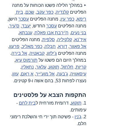
‣ במהלך הלילה פשטו הכוחות על מחנה 
הפליטים 
קלנדיה
, 
כפר עקב
, 
שכם
, 
בית 
רימא
, 
כפר עין
, מחנה הפליטים 
עסכר
 הישן, 
מחנה הפליטים 
עסכר
 החדש, 
יעבד
, 
ס'עיר
, 
בני נעים
, 
ח'ירבת אבו פאלח
, 
ענבתא
, 
איד'נא
, 
קלקיליה
, 
סלפית
, מחנה הפליטים 
אל פאוור
, 
דורא
, 
חבְּלה
, 
כפר מאליכ
, 
פרעון
, 
מחנה הפליטים 
ג'ילזון
, 
קבאטיה
, 
אל בירה
. 
במהלך היום הם פשטו על 
תורמוס עיא
, 
קריות
, 
חלחול
, 
תוקוע
, 
עלאר
, 
נחאלין
, 
עיסאוויה
, 
ג'בעה
, 
אל מוע'ייר
, 
א ראם
, 
עזון
. 
נעצרו לפחות 53, בהם אשה ו-9 קטינים.
התקפות הצבא על פלסטינים
1. 
תוקוע
, דרומית מזרחית ל
בית לחם
 - 
עימותים.
2. 
ג'נין
 - פשיטה תוך ירי חי והשלכת רימוני 
הלם.