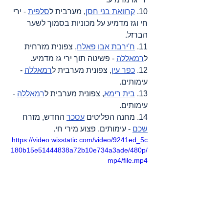
10. 
קרוואת בני חסן
, מערבית ל
סלפית
 - ירי 
חי וגז מדמיע על מכוניות בסמוך לשער 
הברזל.
11. 
ח'ירבת אבו פאלח
, צפונית מזרחית 
ל
רמאללה
 - פשיטה תוך ירי גז מדמיע.
12. 
כפר עין
, צפונית מערבית ל
רמאללה
 - 
עימותים.
13. 
בית רימא
, צפונית מערבית ל
רמאללה
 - 
עימותים.
14. מחנה הפליטים 
עסכר
 החדש, מזרח 
שכם
 - עימותים. פצוע מירי חי.
https://video.wixstatic.com/video/9241ed_5c
180b15e51444838a72b10e734a3ade/480p/
mp4/file.mp4