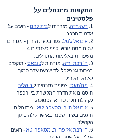
התקפות מתנחלים על 
פלסטינים
1. 
רשאיידה
, מזרחית ל
בית לחם
 - רועים על 
אדמות הכפר.
2. 
אום אל ג'מל
, צפון בקעת הירדן - מגדרים 
שטח ממנו גורשו לפני כשנתיים 14 
משפחות באלימות מתנחלים.
3. 
ח'ירבת ירזא
, מזרחית ל
טובאס
 - תוקפים 
במכות וגז פלפל ילד שרעה עדר סמוך 
לאוהלי הקהילה.
4. 
מח'מאס
, צפונית מזרחית ל
ירושלים
 - 
חוסמים את הדרך המקשרת בין הכפר 
לקהילת חלת סדרא הסמוכה.
5. 
אום אל ח'יר
, 
מסאפר יטא
 - מתנחלים 
חוגגים בשירי שטנה באישון לילה בתוך 
הקהילה.
6. 
ח'ירבת אל פח'ית
, 
מסאפר יטא
 - רועים 
גמלים על שטחי הכפר.