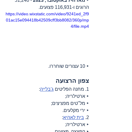
‣ 
מאז ה-7 באוקטובר, 2023
 - 51,240 
הרוגים ו-116,931 פצועים.
https://video.wixstatic.com/video/9241ed_2f9
01ac15e094418b42509cff3bb8082/360p/mp
4/file.mp4
‣ 10 עצורים שוחררו.
צפון הרצועה
1. מחנה הפליטים 
ג'בלייה
:
‣ ארטילריה;
‣ מל"טים מפציצים;
‣ ירי מקלעים.
2. 
בית לאהיא
:
‣ ארטילריה;
‣ הפצצה, פצועים.