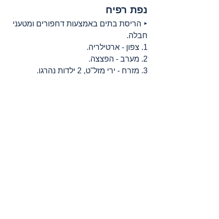
נפת רפיח
‣ הריסת בתים באמצעות דחפורים ומטעני 
חבלה.
1. צפון - ארטילריה.
2. מערב - הפצצה.
3. מזרח - ירי מזל"ט, 2 ילדות נהרגו.
מקורות
: 
אדאמיר
, 
אל ג’זירה
, 
ארגון הבריאות 
העולמי
, 
דובר צה"ל
, 
דמוקרטיה עכשיו (דמוקרסי 
נאו)
, 
הארגון הבינלאומי להגנה על ילדים – 