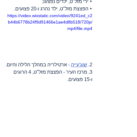
‣ ירי מזל"ט, ילדים נפצעו;
‣ הפצצת מזל"ט, ילד נהרג ו-20 פצועים.
https://video.wixstatic.com/video/9241ed_c2
b44b6778b24f9d91466e1ae4d8b518/720p/
mp4/file.mp4
2. 
שוג'עייה
 - ארטילריה במהלך הלילה והיום.
3. מרכז העיר - הפצצת מזל"ט, 4 הרוגים 
ו-15 פצועים.