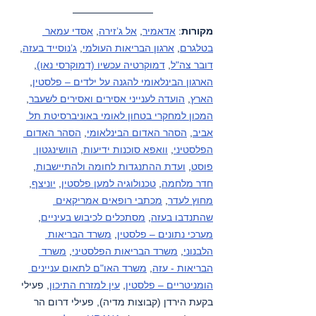
מקורות
: 
אדאמיר
, 
אל ג’זירה
, 
אסדי עמאר 
בטלגרם
, 
ארגון הבריאות העולמי
, 
ג’נוסייד בעזה
, 
דובר צה"ל
, 
דמוקרטיה עכשיו (דמוקרסי נאו)
, 
הארגון הבינלאומי להגנה על ילדים – פלסטין
, 
הארץ
, 
הועדה לענייני אסירים ואסירים לשעבר
, 
המכון למחקרי בטחון לאומי באוניברסיטת תל 
אביב
, 
הסהר האדום הבינלאומי
, 
הסהר האדום 
הפלסטיני
, 
וואפא סוכנות ידיעות
, 
הוושינגטון 
פוסט
, 
ועדת ההתנגדות לחומה ולהתיישבות
, 
חדר מלחמה
, 
טכנולוגיה למען פלסטין
, 
יוניצף
, 
מחוץ לעדר
, 
מכתבי רופאים אמריקאים 
שהתנדבו בעזה
, 
מסתכלים לכיבוש בעיניים
, 
מערכי נתונים – פלסטין
, 
משרד הבריאות 
הלבנוני
, 
משרד הבריאות הפלסטיני
, 
משרד 
הבריאות - עזה
, 
משרד האו"ם לתאום עניינים 
הומניטריים – פלסטין
, 
עין למזרח התיכון
, פעילי 
בקעת הירדן (קבוצות מדיה), פעילי דרום הר 