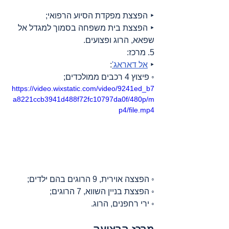
‣ הפצצת מפקדת הסיוע הרפואי;
‣ הפצצת בית משפחה בסמוך למגדל אל 
שפאא, הרוג ופצועים.
5. מרכז:
‣ 
אל דאראג'
:
◦ פיצוץ 4 רכבים ממולכדים;
https://video.wixstatic.com/video/9241ed_b7
a8221ccb3941d488f72fc10797da0f/480p/m
p4/file.mp4
◦ הפצצה אוירית, 9 הרוגים בהם ילדים;
◦ הפצצת בניין השווא, 7 הרוגים;
◦ ירי רחפנים, הרוג.