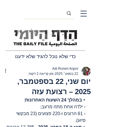
כדי שלא נוכל להגיד שלא ידענו
Adi Ronen Argov
22 בספט׳ 2025
זמן קריאה 2 דקות
יום שני, 22 בספטמבר,
2025 – רצועת עזה
‣ 
במהלך 24 השעות האחרונות
:
◦ ילדה אחת מתה מרעב;
◦ 61 הרוגים ו-220 פצועים (23 מבקשי 
סיוע).