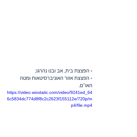
◦ הפצצת בית, אב ובנו נהרגו;
◦ הפצצת אזור האוניברסיטאות ומטה 
האו"ם.
https://video.wixstatic.com/video/9241ed_64
6c5834dc774d8f8c2c2623f155112e/720p/m
p4/file.mp4