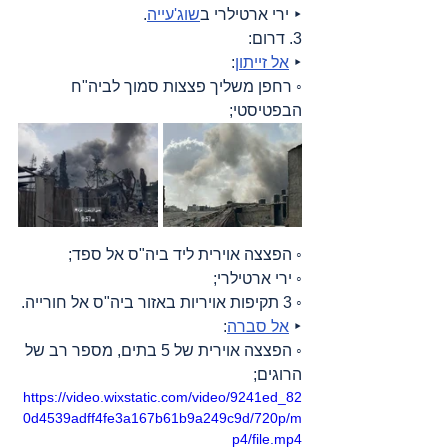
‣ ירי ארטילרי ב
שוג'עייה
.
3. דרום:
‣ 
אל זייתון
:
◦ רחפן משליך פצצות סמוך לביה"ח 
הבפטיסטי;
◦ הפצצה אוירית ליד ביה"ס אל ספד;
◦ ירי ארטילרי;
◦ 3 תקיפות אויריות באזור ביה"ס אל חורייה.
‣ 
אל סברה
:
◦ הפצצה אוירית של 5 בתים, מספר רב של 
הרוגים;
https://video.wixstatic.com/video/9241ed_82
0d4539adff4fe3a167b61b9a249c9d/720p/m
p4/file.mp4