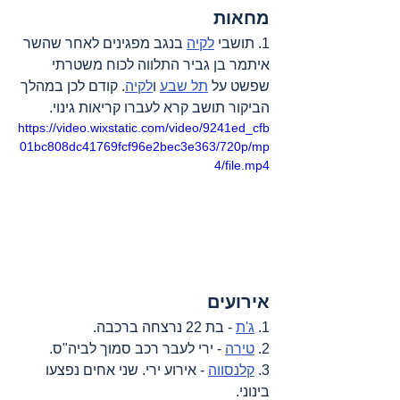
מחאות
1. תושבי 
לקיה
 בנגב מפגינים לאחר שהשר 
איתמר בן גביר התלווה לכוח משטרתי 
שפשט על 
תל שבע
 ו
לקיה
. קודם לכן במהלך 
הביקור תושב קרא לעברו קריאות גינוי.
https://video.wixstatic.com/video/9241ed_cfb
01bc808dc41769fcf96e2bec3e363/720p/mp
4/file.mp4
אירועים
1. 
ג'ת
 - בת 22 נרצחה ברכבה.
2. 
טירה
 - ירי לעבר רכב סמוך לביה"ס.
3. 
קלנסווה
 - אירוע ירי. שני אחים נפצעו 
בינוני.