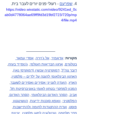
4. 
שפרעם
 - רעולי פנים יורים לעבר בית.
https://video.wixstatic.com/video/9241ed_0c
ab0d4778064ae69ff9fd3d19bf2723/720p/mp
4/file.mp4
מקורות
: 
אדאמיר
, 
אל ג’זירה
, 
אסדי עמאר 
בטלגרם
, 
ארגון הבריאות העולמי
, 
ג’נוסייד בעזה
, 
דובר צה"ל
, 
דמוקרטיה עכשיו (דמוקרסי נאו)
, 
הארגון הבינלאומי להגנה על ילדים – פלסטין
, 
הארץ
, 
הועדה לענייני אסירים ואסירים לשעבר
, 
המכון למחקרי בטחון לאומי באוניברסיטת תל 
אביב
, 
הסהר האדום הבינלאומי
, 
הסהר האדום 
הפלסטיני
, 
וואפא סוכנות ידיעות
, 
הוושינגטון 
פוסט
, 
ועדת ההתנגדות לחומה ולהתיישבות
, 
חדר מלחמה
, 
טכנולוגיה למען פלסטין
, 
יוניצף
, 