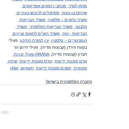
מחוץ לעדר
, 
מכתבי רופאים אמריקאים 
שהתנדבו בעזה
, 
מסתכלים לכיבוש בעיניים
, 
מערכי נתונים – פלסטין
, 
משרד הבריאות 
הלבנוני
, 
משרד הבריאות הפלסטיני
, 
משרד 
הבריאות - עזה
, 
משרד האו"ם לתאום עניינים 
הומניטריים – פלסטין
, 
עין למזרח התיכון
, פעילי 
בקעת הירדן (קבוצות מדיה), פעילי דרום הר 
חברון (קבוצות מדיה), 
HRANA-פעילי זכויות 
אדם סוכנות ידיעות
, 
קודס סוכנות ידיעות
, 
שיחה 
מקומית
, 
תסנים סוכנות ידיעות
, 
תעאיוש
, 
yNet
.
החברה הפלסטינית בישראל