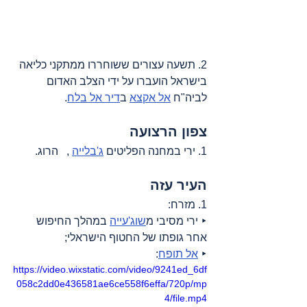
2. תשעה עצורים ששוחררו ממתקני כליאה 
בישראל הועברו על ידי הצלב האדום 
לביה"ח 
אל אקצא
 ב
דיר אל בלח
.
צפון הרצועה
1. ירי במחנה הפליטים 
ג'בלייה
 ,   הרוג.
העיר עזה
1. מזרח:
‣ ירי מסיבי מ
שוג'עייה
 במהלך החיפוש 
אחר גופתו של החטוף הישראלי;
‣ 
אל תופח
:
https://video.wixstatic.com/video/9241ed_6df
058c2dd0e436581ae6ce558f6effa/720p/mp
4/file.mp4