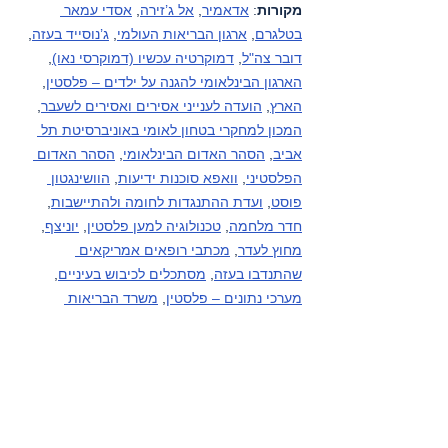
מקורות
: 
אדאמיר
, 
אל ג’זירה
, 
אסדי עמאר 
בטלגרם
, 
ארגון הבריאות העולמי
, 
ג’נוסייד בעזה
, 
דובר צה"ל
, 
דמוקרטיה עכשיו (דמוקרסי נאו)
, 
הארגון הבינלאומי להגנה על ילדים – פלסטין
, 
הארץ
, 
הועדה לענייני אסירים ואסירים לשעבר
, 
המכון למחקרי בטחון לאומי באוניברסיטת תל 
אביב
, 
הסהר האדום הבינלאומי
, 
הסהר האדום 
הפלסטיני
, 
וואפא סוכנות ידיעות
, 
הוושינגטון 
פוסט
, 
ועדת ההתנגדות לחומה ולהתיישבות
, 
חדר מלחמה
, 
טכנולוגיה למען פלסטין
, 
יוניצף
, 
מחוץ לעדר
, 
מכתבי רופאים אמריקאים 
שהתנדבו בעזה
, 
מסתכלים לכיבוש בעיניים
, 
מערכי נתונים – פלסטין
, 
משרד הבריאות 
הלבנוני
, 
משרד הבריאות הפלסטיני
, 
משרד 
הבריאות - עזה
, 
משרד האו"ם לתאום עניינים 
הומניטריים – פלסטין
, 
עין למזרח התיכון
, פעילי 
בקעת הירדן (קבוצות מדיה), פעילי דרום הר 
חברון (קבוצות מדיה), 
HRANA-פעילי זכויות 
אדם סוכנות ידיעות
, 
קודס סוכנות ידיעות
, 
שיחה 