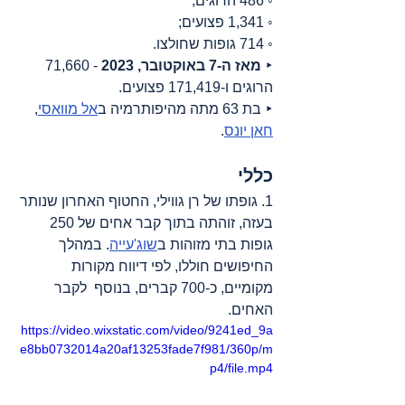
◦ 486 הרוגים;
◦ 1,341 פצועים;
◦ 714 גופות שחולצו.
‣ 
מאז ה-7 באוקטובר, 2023
 - 71,660 
הרוגים ו-171,419 פצועים.
‣ בת 63 מתה מהיפותרמיה ב
אל מוואסי
, 
חאן יונס
.
כללי
1. גופתו של רן גווילי, החטוף האחרון שנותר 
בעזה, זוהתה בתוך קבר אחים של 250 
גופות בתי מזוהות ב
שוג'עייה
. במהלך 
החיפושים חוללו, לפי דיווח מקורות 
מקומיים, כ-700 קברים, בנוסף  לקבר 
האחים.
https://video.wixstatic.com/video/9241ed_9a
e8bb0732014a20af13253fade7f981/360p/m
p4/file.mp4