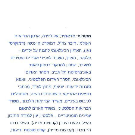
מקורות
: 
אדאמיר
, 
אל ג’זירה
, 
ארגון הבריאות 
העולמי
, 
דובר צה"ל
, 
דמוקרטיה עכשיו (דמוקרסי 
נאו)
, 
הארגון הבינלאומי להגנה על ילדים – 
פלסטין
, 
הארץ
, 
הועדה לענייני אסירים ואסירים 
לשעבר
, 
המכון למחקרי בטחון לאומי 
באוניברסיטת תל אביב
, 
הסהר האדום 
הבינלאומי
, 
הסהר האדום הפלסטיני
, 
וואפא 
סוכנות ידיעות
, 
יוניצף
, 
מחוץ לעדר
, 
מכתבי 
רופאים אמריקאים שהתנדבו בעזה
, 
מסתכלים 
לכיבוש בעיניים
, 
משרד הבריאות הלבנוני
, 
משרד 
הבריאות הפלסטיני
, 
משרד האו"ם לתאום 
עניינים הומניטריים – פלסטין
, 
עין למזרח התיכון
, 
פעילי בקעת הירדן (קבוצות מדיה), פעילי דרום 
הר חברון (קבוצות מדיה), 
קודס סוכנות ידיעות
, 