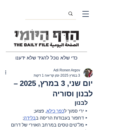
כדי שלא נוכל להגיד שלא ידענו
Adi Ronen Argov
3 במרץ 2025
זמן קריאה 1 דקות
יום שני, 3 במרץ, 2025 –
לבנון וסוריה
לבנון
‣ ירי סמוך ל
כפר כילא
, פצוע;
‣ דחפור בעבודות הריסה ב
בְּלידה
;
‣ מל"טים טסים במרחב האוירי של דרום 