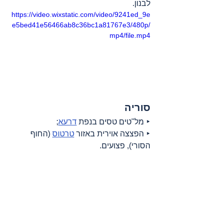
לבנון.
https://video.wixstatic.com/video/9241ed_9e
e5bed41e56466ab8c36bc1a81767e3/480p/
mp4/file.mp4
סוריה
‣ מל"טים טסים בנפת 
דרעא
;
‣ הפצצה אוירית באזור 
טרטוס
 (החוף 
הסורי), פצועים.