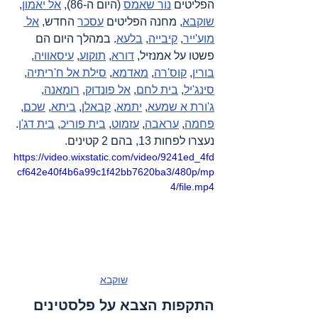
הפליטים 
נור שאמס
 (היום ה-86), 
אל יאמון
, 
שוקבא
, מחנה הפליטים 
עסכר
 החדש, 
אל 
מוע'ייר
, 
קיבייה
, 
בלעא
. במהלך היום הם 
פשטו על אמנזיל, 
דורא
, 
תוקוע
, 
עיסאוויה
, 
בורין
, 
קוס'רה
, 
מאדמא
, 
סילת אל ח'ריתיה
, 
סינג'יל
, 
בית לחם
, 
אל פונדוק
, 
רומאנה
, 
ג'ורת א שמעא
, 
יתמא
, 
קבאלן
, 
ביתא
, 
שכם
, 
פחמה
, 
עראבה
, 
עזמוט
, 
בית פוריכ
, 
בית דג'ן
. 
נעצרו לפחות 13, בהם 2 קטינים.
https://video.wixstatic.com/video/9241ed_4fd
cf642e40f4b6a99c1f42bb7620ba3/480p/mp
4/file.mp4
שוקבא
התקפות הצבא על פלסטינים