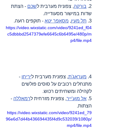
2. 
בורקה
, צפונית מערבית ל
שכם
 - הצתת 
שדות במישור מסעודייה.
3. 
תל מעין
, 
מסאפר יטא
 - תוקפים רועה.
https://video.wixstatic.com/video/9241ed_f04
c5dbbbd2547379efe6645c6b6495e/480p/m
p4/file.mp4
4. 
מעראג'ת
, צפונית מערבית ל
יריחו
 - 
מתנחלים רכובים על סוסים פולשים 
לקהילה ומשחיתים רכוש.
5. 
אל מוע'ייר
, צפונית מזרחית ל
רמאללה
 - 
הצתות.
https://video.wixstatic.com/video/9241ed_79
96e6d7d44b436694435f4d9c532039/1080p/
mp4/file.mp4