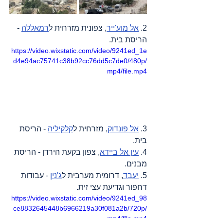
2. 
אל מוע'ייר
, צפונית מזרחית ל
רמאללה
 - 
הריסת בית.
https://video.wixstatic.com/video/9241ed_1e
d4e94ac75741c38b92cc76dd5c7de0/480p/
mp4/file.mp4
3. 
אל פונדוק
, מזרחית ל
קלקיליה
 - הריסת 
בית.
4. 
עין אל ביידא
, צפון בקעת הירדן - הריסת 
מבנים.
5. 
יעבד
, דרומית מערבית ל
ג'נין
 - עבודות 
דחפור וגדיעת עצי זית.
https://video.wixstatic.com/video/9241ed_98
ce8832645448b6966219a30f081a2b/720p/