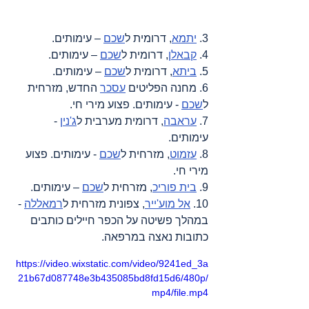
3. 
יתמא
, דרומית ל
שכם
 – עימותים.
4. 
קבאלן
, דרומית ל
שכם
 – עימותים.
5. 
ביתא
, דרומית ל
שכם
 – עימותים.
6. מחנה הפליטים 
עסכר
 החדש, מזרחית 
ל
שכם
 - עימותים. פצוע מירי חי.
7. 
עראבה
, דרומית מערבית ל
ג'נין
 - 
עימותים.
8. 
עזמוט
, מזרחית ל
שכם
 - עימותים. פצוע 
מירי חי.
9. 
בית פוריכ
, מזרחית ל
שכם
 – עימותים.
10. 
אל מוע'ייר
, צפונית מזרחית ל
רמאללה
 - 
במהלך פשיטה על הכפר חיילים כותבים 
כתובות נאצה במרפאה.
https://video.wixstatic.com/video/9241ed_3a
21b67d087748e3b435085bd8fd15d6/480p/
mp4/file.mp4