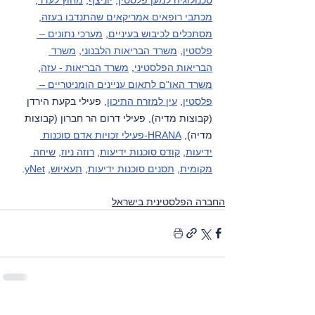
מכתבי רופאים אמריקאים שהתנדבו בעזה
, 
מסתכלים לכיבוש בעיניים
, 
מערכי נתונים – 
פלסטין
, 
משרד הבריאות הלבנוני
, 
משרד 
הבריאות הפלסטיני
, 
משרד הבריאות - עזה
, 
משרד האו"ם לתאום עניינים הומניטריים – 
פלסטין
, 
עין למזרח התיכון
, פעילי בקעת הירדן 
(קבוצות מדיה), פעילי דרום הר חברון (קבוצות 
מדיה), 
HRANA-פעילי זכויות אדם סוכנות 
ידיעות
, 
קודס סוכנות ידיעות
, 
רוזה ניוז
, 
שיחה 
מקומית
, 
תסנים סוכנות ידיעות
, 
תעאיוש
, 
yNet
.
החברה הפלסטינית בישראל