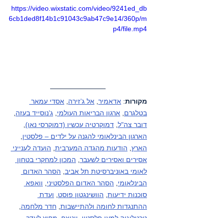
https://video.wixstatic.com/video/9241ed_db
6cb1ded8f14b1c91043c9ab47c9e14/360p/m
p4/file.mp4
מקורות
: 
אדאמיר
, 
אל ג’זירה
, 
אסדי עמאר 
בטלגרם
, 
ארגון הבריאות העולמי
, 
ג’נוסייד בעזה
, 
דובר צה"ל
, 
דמוקרטיה עכשיו (דמוקרסי נאו)
, 
הארגון הבינלאומי להגנה על ילדים – פלסטין
, 
הארץ
, 
הודעות מהגדה המערבית
, 
הועדה לענייני 
אסירים ואסירים לשעבר
, 
המכון למחקרי בטחון 
לאומי באוניברסיטת תל אביב
, 
הסהר האדום 
הבינלאומי
, 
הסהר האדום הפלסטיני
, 
וואפא 
סוכנות ידיעות
, 
הוושינגטון פוסט
, 
ועדת 
ההתנגדות לחומה ולהתיישבות
, 
חדר מלחמה
, 
טכנולוגיה למען פלסטין
, 
יוניצף
, 
מחוץ לעדר
, 