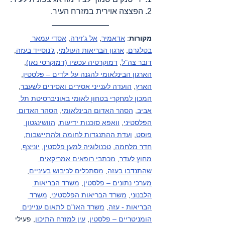
2. הפצצה אוירית במזרח העיר.
מקורות
: 
אדאמיר
, 
אל ג’זירה
, 
אסדי עמאר 
בטלגרם
, 
ארגון הבריאות העולמי
, 
ג’נוסייד בעזה
, 
דובר צה"ל
, 
דמוקרטיה עכשיו (דמוקרסי נאו)
, 
הארגון הבינלאומי להגנה על ילדים – פלסטין
, 
הארץ
, 
הועדה לענייני אסירים ואסירים לשעבר
, 
המכון למחקרי בטחון לאומי באוניברסיטת תל 
אביב
, 
הסהר האדום הבינלאומי
, 
הסהר האדום 
הפלסטיני
, 
וואפא סוכנות ידיעות
, 
הוושינגטון 
פוסט
, 
ועדת ההתנגדות לחומה ולהתיישבות
, 
חדר מלחמה
, 
טכנולוגיה למען פלסטין
, 
יוניצף
, 
מחוץ לעדר
, 
מכתבי רופאים אמריקאים 
שהתנדבו בעזה
, 
מסתכלים לכיבוש בעיניים
, 
מערכי נתונים – פלסטין
, 
משרד הבריאות 
הלבנוני
, 
משרד הבריאות הפלסטיני
, 
משרד 
הבריאות - עזה
, 
משרד האו"ם לתאום עניינים 
הומניטריים – פלסטין
, 
עין למזרח התיכון
, פעילי 