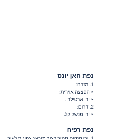
נפת חאן יונס
1. מזרח:
‣ הפצצה אוירית;
‣ ירי ארטילרי.
2. דרום:
‣ ירי מנשק קל.
נפת רפיח
1. ירי טנקים סמוך לציר מוראג צפונית לעיר.