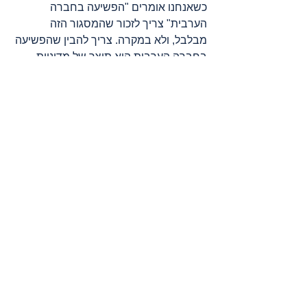
כשאנחנו אומרים "הפשיעה בחברה 
הערבית" צריך לזכור שהמסגור הזה 
מבלבל, ולא במקרה. צריך להבין שהפשיעה 
בחברה הערבית היא תוצר של מדיניות 
ממשלה, ובעוד שאכן הקורבנות, רובם 
ככולם, הם מהחברה הערבית, הבעיה היא 
של כולנו – וזה עוד הרבה לפני הטיעון 
התועלתני ש"בסוף זה יזלוג לחברה 
היהודית".
מול ההפקרה הזאת, המאבק שמובילה 
בימים האלה החברה הערבית נגד 
האלימות והפשיעה הוא לא “מאבק מגזרי”, 
אלא מאבק חברתי ישראלי, מאבק אזרחי 
עמוק על עצם דמותה של החברה בישראל. 
לציבור היהודי יש בו תפקיד מכריע: לבחור 
אם להמשיך להיות צופה מהצד, שנהנה 
משקט יחסי שמושג על גבם של אחרים, או 
לגלות סולידריות אמיתית עם מאבק צודק 