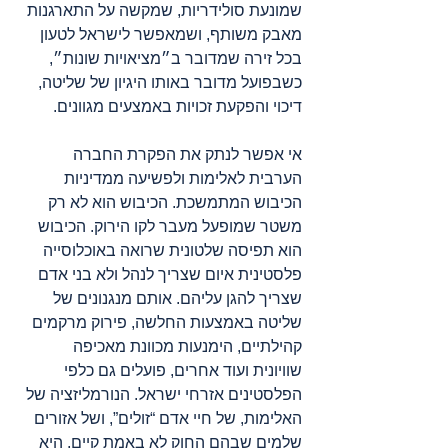
שמונעת סולידריות, שמקשה על התארגנות 
מאבק משותף, ושמאפשר לישראל לטעון 
בכל זירה שמדובר ב״מציאויות שונות״, 
כשבפועל מדובר באותו היגיון של שליטה, 
דיכוי והפקעת זכויות באמצעים מגוונים.
אי אפשר לנתק את הפקרת החברה 
הערבית לאלימות ולפשיעה ממדיניות 
הכיבוש המתמשכת. הכיבוש הוא לא רק 
משטר שמופעל מעבר לקו הירוק. הכיבוש 
הוא תפיסה שלטונית שרואה באוכלוסייה 
פלסטינית איום שצריך לנהל ולא בני אדם 
שצריך להגן עליהם. אותם מנגנונים של 
שליטה באמצעות החלשה, פירוק מרקמים 
קהילתיים, הימנעות מכוונת מאכיפה 
שוויונית ועוד אחרים, פועלים גם כלפי 
הפלסטינים אזרחי ישראל. הנורמליזציה של 
האלימות, של חיי אדם “זולים”, ושל אזורים 
שלמים שבהם החוק לא באמת קיים, היא 