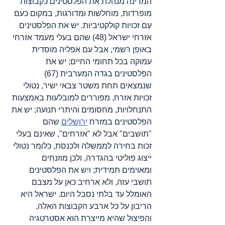
המדינה מנהלת את הפלסטינים כקבוצות 
מופרדות, מוחלשות ומדורגות, במקום כעם 
עִם זכויות קולקטיביות. יש את הפלסטינים 
אזרחי ישראל (48) שהם בעלי מעמד אזרחי 
באופן רשמי, אבל עם אפליה מוסדית 
עמוקה בכל תחומי החיים; יש את 
הפלסטינים בגדה המערבית (67) 
שנמצאים תחת משטר צבאי ישיר, נטולי 
זכויות אזרח, מפוררים למובלעות באמצעות 
התנחלויות, מחסומים והיתרי תנועה; יש את 
הפלסטינים במזרח 
ירושלים
 שהם 
"תושבים" אבל לא "אזרחים", שאינם בעלי 
זכות בחירה לממשלה ולכנסת, כלומר נטולי 
ייצוג פוליטי בהגדרה, ולכן מוזנחים 
ומאוימים תמידית; ויש את הפלסטינים 
תושבי עזה, ולא ארחיב כאן על מצבם 
האומלל עד בלתי נסבל היום. ישראל היא 
הריבון על כל ארבע הקבוצות האלה, 
והפיצול שהיא מייצרת הוא אסטרטגיה 