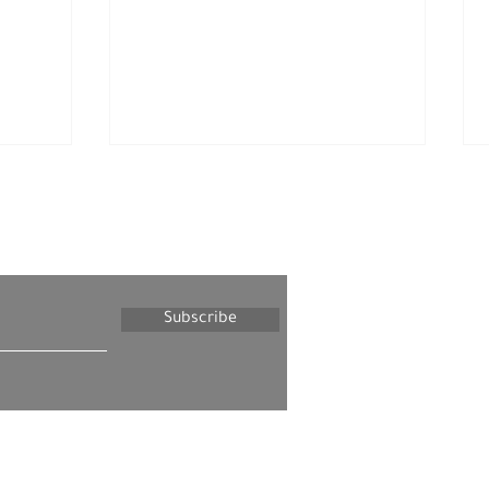
letter
Subscribe
פאדי חמדאללה אל-נעסאן
ארווה
נאסמ