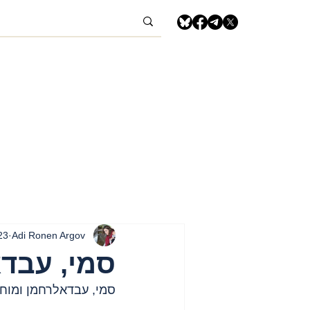
Adi Ronen Argov
23 בנוב׳ 3
סמי, עבדא
סמי, עבדאלרחמן ומוחמד אל ג׳ו