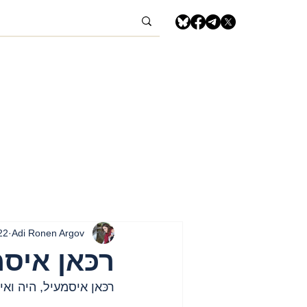
Adi Ronen Argov
22 בדצמ׳ 4
רכּאן איס
רכּאן איסמעיל, היה ואיננ