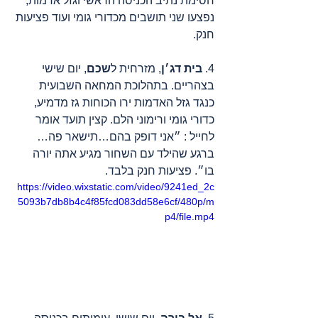
חסימת נתיב הכניסה הראשי וגזל אדמות, 
נפצעו שני תושבים מכדורי גומי ועוד פציעות 
חנק.
4. 
בית דג׳ן
, מזרחית ל
שכם
, יום שישי 
בצהריים. בתהלוכת המחאה השבועית 
כנגד גזל האדמות ירו הכוחות גז מדמיע, 
כדורי גומי ורימוני הלם. קצין תועד אומר 
לחייל : ״אני דופק בהם…תישאר פה… 
ברגע שהילד עם השחור מגיע אתה יורה 
בו״. פציעות חנק בלבד.
https://video.wixstatic.com/video/9241ed_2c
5093b7db8b4c4f85fcd083dd58e6cf/480p/m
p4/file.mp4