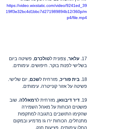
https://video.wixstatic.com/video/9241ed_39
19ff3e32bc4d1bbc7d271989894b12/360p/m
p4/file.mp4
17. 
עלאר
, צפונית ל
טולכרם
, פשיטה ביום 
בשלישי לפנות בוקר. חיפושים. עימותים. 
18. 
בית פוריכ
, מזרחית ל
שכם
, יום שלישי. 
פשיטה על אזור קונייטרה. עימותים.
19. 
דיר דיבוואן
, מזרחית ל
רמאללה
. שוב 
פושטים הכוחות על מאהל השמירה 
שהקימו התושבים בתגובה למתקפות 
מתנחלים. הכוחות ירו גז מדמיע ובמקום 
החלו עימותים. פציעות חנק.