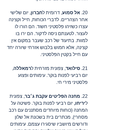
20. 
אל סמוע
, דרומית ל
חברון
, יום שלישי 
אחר הצהריים. לדברי הכוחות, חייל וקצינה 
עצרו כשזיהו פלסטיני חשוד. הם הורו לו 
לעצור. לטענתם ניסה לדקור. הם ירו בו 
למוות. בתיעוד של רכב שעבר במקום אין 
קצינה, אלא חמוש בלבוש אזרחי שיורה יחד 
עם חייל בקטין הפלסטיני. 
21. 
סילואד
, צפונית מזרחית ל
רמאללה
, 
יום רביעי לפנות בוקר. עימותים ופצוע 
פלסטיני מירי חי. 
22. 
מחנה הפליטים עקבת ג׳בר
, צפונית 
ל
יריחו, 
יום רביעי לפנות בוקר. פשיטה על 
המחנה (כוחות מיוחדים מסתננים עם רכב 
מסחרי), מכתרים בית בשכונת אל שלון 
ודורשים מיושביו שיסגירו עצמם. עימותים 