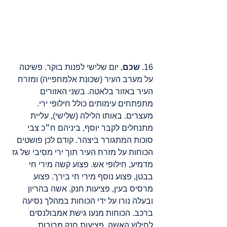
16. 
שכם
, יום שלישי לפנות בוקר. פשיטה 
על מערב העיר (שכונת אלמחפייה) ומזרח 
העיר באזור בלאטה. בשני האזורים 
מתפתחים עימותים כולל חילופי ירי. 
מעצרים. באותו הלילה (שלישי), עליית 
מתנחלים לקבר יוסף, ביניהם ח״כ צבי 
סוכות המתגורר ביצהר. קודם לכן פושטים 
הכוחות על מזרח העיר תוך ירי מסיבי של גז 
מדמיע, חילופי אש. פצוע קשה מירי חי 
בבטן, פצוע נוסף מירי חי בירך. פצוע 
מרסיס בעין, פציעות חנק. אשה בהריון 
ובעלה נורו על ידי הכוחות במהלך נסיעה 
ברכב. הכוחות מנעו גישת אמבולנסים 
לחילוץ האשה. פציעות חנק מרובות.