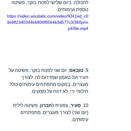
לתכולה. ביום שלישי לפנות בוקר, פשיטה 
נוספת ועימותים. 
https://video.wixstatic.com/video/9241ed_c0
3e6ff2340344b6806f8564b3d577c3/360p/m
p4/file.mp4
9. 
טובאס
, יום שני לפנות בוקר. פשיטה על 
העיר ועל טאמון שמדרום לה, לצורך 
מעצרים. במקום מתפתחים עימותים כולל 
חילופי ירי. לא דווח על פצועים. 
10. 
סעיר
, צפונית ל
חברון
. פשיטה לילית 
(יום שני) לצורך מעצרים. מתפתחים 
עימותים.