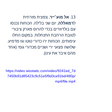
13. 
אל מוע׳ייר
, צפונית מזרחית 
ל
רמאללה
, יום שני בלילה. הכוחות נכנסו 
עם בולדוזרים בכדי להרוס פארק ציבורי 
לטובת הרחבת התנחלות. במקום החלו 
עימותים. הכוחות ירו כדורי טוטו וגז מדמיע. 
שלושה פצועי ירי ושניים מכדורי גומי (אחד 
מהם איבד את עינו).
https://video.wixstatic.com/video/9241ed_7d
7450b91d85423c9c51e5f9d3ce91bd/480p/
mp4/file.mp4