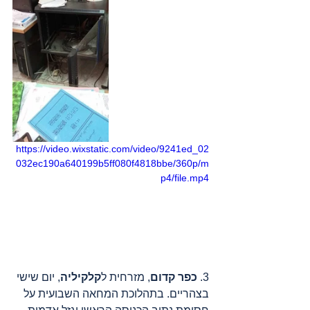
https://video.wixstatic.com/video/9241ed_02
032ec190a640199b5ff080f4818bbe/360p/m
p4/file.mp4
3. 
כפר קדום
, מזרחית ל
קלקיליה
, יום שישי 
בצהריים. בתהלוכת המחאה השבועית על 