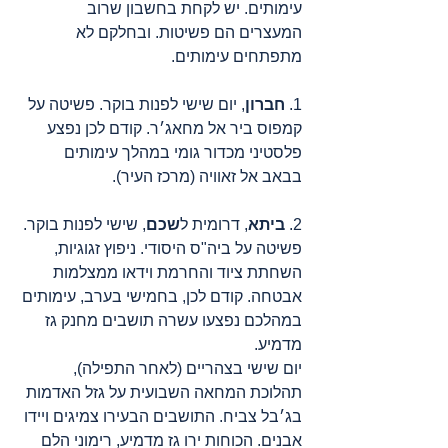
עימותים. יש לקחת בחשבון שרוב 
המעצרים הם פשיטות. ובחלקם לא 
מתפתחים עימותים. 
1. 
חברון
, יום שישי לפנות בוקר. פשיטה על 
קמפוס ביר אל מחאג׳ר. קודם לכן נפצע 
פלסטיני מכדור גומי במהלך עימותים 
בבאב אל זאוויה (מרכז העיר). 
2. 
ביתא
, דרומית ל
שכם
, שישי לפנות בוקר. 
פשיטה על ביה"ס היסודי. ניפוץ זגוגיות, 
השחתת ציוד והחרמת וידאו ממצלמות 
אבטחה. קודם לכן, בחמישי בערב, עימותים 
במהלכם נפצעו עשרה תושבים מחנק גז 
מדמיע.
יום שישי בצהריים (לאחר התפילה), 
תהלוכת המחאה השבועית על גזל האדמות 
בג׳בל צביח. התושבים הבעירו צמיגים ויידו 
אבנים. הכוחות ירו גז מדמיע, רימוני הלם 