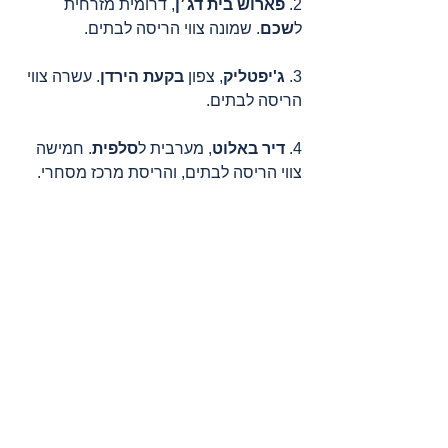
2. 
פארוש בית דג׳ן
, דרומית מזרחית 
ל
שכם
. שמונה צווי הריסה לבתים.
3. 
ג'יפטליק
, צפון 
בקעת הירדן
. עשרה צווי 
הריסה לבתים.
4. 
דיר באלוט
, מערבית ל
סלפית
. חמישה 
צווי הריסה לבתים, והריסת מרכז מסחרי.
5. 
ג׳בל מוכבר
, דרום 
ירושלים
. תושב 