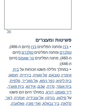
תל
פשיטות ומעצרים
‣ 
ג'נין
 ומחנה הפליטים 
ג'נין
 (היום ה-466), 
טולכרם
 ומחנה הפליטים 
טולכרם
 (היום 
ה-460), מחנה הפליטים 
נור שאמס
 (היום 
ה-446);
‣ במהלך הלילה פשטו הכוחות על 
בית 
אימרין
, 
טובאס
, 
אל זאוויה
, 
בירזיית
, 
חוּסאן
, 
בית ליקיא
, 
כפר נימא
, 
אל מוע'ייר
, 
סלפית
, 
בית אומר
, 
ס'רה
, 
שכם
, 
איד'נא
, 
בית פאג'ר
, 
דיר סאמט
, 
דורא
. במהלך היום הם פשטו 
על 
סילואן
, 
בורקין
, 
אל עובידיה
, 
זעתרה
, 
דאר 
ס'לאח
, 
ביר נבאלא
, 
ואדי פוכין
, 
וואלאג'ה
, 