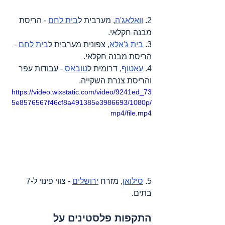
2. 
וואלאג'ה
, מערבית ל
בית לחם
 - הריסת 
מבנה חקלאי.
3. 
בית ג'אלא
, צפונית מערבית ל
בית לחם
 - 
הריסת מבנה חקלאי.
4. 
עאטוף
, דרומית ל
טובאס
 - עבודות עפר 
והריסת צנרת השקייה.
https://video.wixstatic.com/video/9241ed_73
5e8576567f46cf8a491385e3986693/1080p/
mp4/file.mp4
5. 
סילואן
, מזרח 
ירושלים
 - צווי פינוי ל-7 
בתים.
התקפות פלסטינים על 