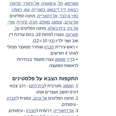
מאדמא
, 
תל
, 
עיסאוויה
, 
אל ח'אדר
, 
מראח 
רבאח
, 
דיר דיבוואן
, 
בזארייה
, 
עזון
, 
ראמין
, 
כפר א לבד
, 
אל דהארייה
, מחנה הפליטים 
אל ערוב
, 
עזמוט
, 
סאלם
, 
חג'ה
, 
ס'וריף
, 
ואדי 
אל ג'וז
, 
בית ג'אלא
, מחנה הפליטים 
אל 
פארעה
. נעצרו לפחות 19, בהם עורכת דין 
ואב ושני ילדיו (בני 10 ו-12).
‣ ראש עיריית 
חברון
 שוחרר ממעצר מנהלי 
לאחר 4 חודשים;
‣ ב
דיר סאמט
 עצרו מועמד בבחירות 
לראשות המועצה.
התקפות הצבא על פלסטינים
1. 
חוּסאן
, מערבית ל
בית לחם
 - רכב צבאי 
דורס תושב ועוצרים אותו.
2. מחנה הפליטים 
אל ערוב
, צפונית ל
חברון
- עימותים.
3. 
אל דהארייה
, דרומית ל
חברון
 - עימותים.