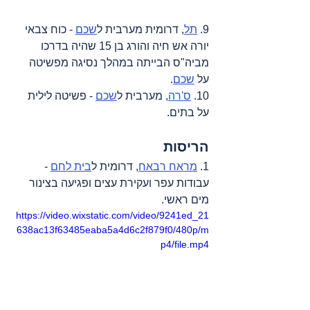
9. 
תל
, דרומית מערבית ל
שכם
 - כוח צבאי 
יורה אש חיה והורג בן 15 שהיה בדרכו 
מביה"ס הבייתה במהלך נסיגה מפשיטה 
על 
שכם
.
10. 
ס'רה
, מערבית ל
שכם
 - פשיטה לילית 
על בתים.
הריסות
1. 
מראח רבאח
, דרומית ל
בית לחם
 - 
עבודות עפר ועקירת עצים ופגיעה בצינור 
מים ראשי.
https://video.wixstatic.com/video/9241ed_21
638ac13f63485eaba5a4d6c2f879f0/480p/m
p4/file.mp4