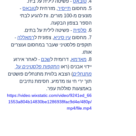
4. 
טובאס
 - פשיטה לילית על בית.
5. מחסום 
תייסיר
, מזרחית ל
טובאס
 - 
מונעים מ-100 מורים. ות להגיע לבתי 
הספר בצפון הבקעה.
6. 
סלפית
 - פשיטה לילית על בתים.
7. מחסום 
עין סיניא
, צפונית ל
רמאללה
 - 
תוקפים פלסטיני שעבר במחסום ועוצרים 
אותו.
8. 
מאדמא
, דרומית ל
שכם
 - לאחר אירוע 
יידוי אבנים (ראו 
התקפות פלסטינים על 
מתנחלים
) הצבא בלווית מתנחלים פושטים 
תוך ירי חי וגז מדמיע. חסימת נתיבים 
באמצעות סוללות עפר.
https://video.wixstatic.com/video/9241ed_66
1553a804b14830be1286938fac9d4e/480p/
mp4/file.mp4