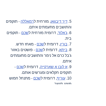
5. 
דיר דיבוואן
, מזרחית ל
רמאללה
 - תוקפים 
והתושבים מתעמתים איתם.
6. 
ג'אלוד
, דרומית מזרחית ל
שכם
 - תוקפים 
בית.
7. 
בורין
, דרומית ל
שכם
 - מאחז חדש.
8. 
ביתא
, דרומית ל
שכם
 - פושטים באזור 
ג'בל כרם אל נימר והתושבים מתעמתים 
איתם.
9. 
א לובן א שארקייה
, דרומית ל
שכם
 - 
תוקפים חקלאים ומגרשים אותם.
10. 
עוריף
, דרומית ל
שכם
 - מתנחל חמוש 
פוצע תושב.
https://video.wixstatic.com/video/9241ed_cc
58c8dc5acc405480a58c57ce0e17c4/480p/
mp4/file.mp4