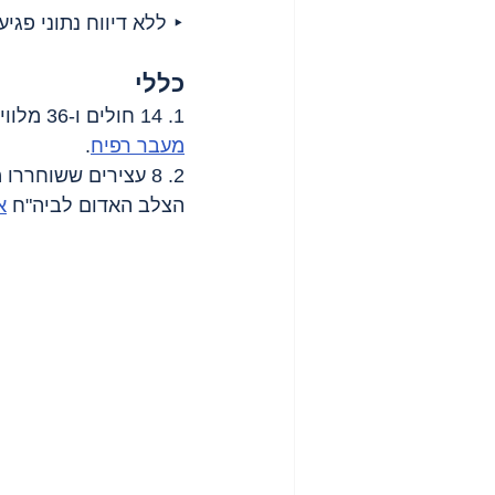
‣ ללא דיווח נתוני פגיעות בנפש ב-4
כללי
1. 14 חולים ו-36 מלווים עזבו את רצועת עזה לקבלת טיפול בחו"ל ו-75 תושבים שבו אליה דרך 
מעבר רפיח
.
2. 8 עצירים ששוחררו ממתקני כליאה בישראל שבו לרצועה דרך 
הצלב האדום לביה"ח 
א