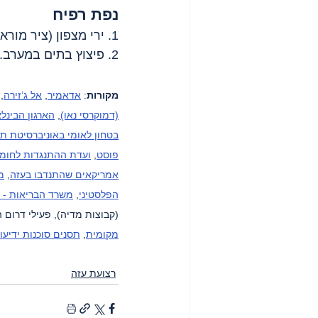
נפת רפיח
1. ירי מצפון (ציר מוראג).
2. פיצוץ בתים במערב.
מקורות
: 
אדאמיר
, 
אל ג’זירה
, 
(דמוקרסי נאו)
, 
הארגון הבינלא
בטחון לאומי באוניברסיטת תל
פוסט
, 
ועדת ההתנגדות לחומה
אמריקאים שהתנדבו בעזה
, 
מ
הפלסטיני
, 
משרד הבריאות - 
(קבוצות מדיה), פעילי דרום ה
מקומית
, 
תסנים סוכנות ידיעו
רצועת עזה