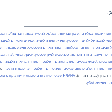
אסדי עמאר בטלגרם
, 
ארגון הבריאות העולמי
, 
ג’נוסייד בעזה
, 
דובר צה"ל
, 
דמוקר
ומי להגנה על ילדים – פלסטין
, 
הארץ
, 
הועדה לענייני אסירים ואסירים לשעבר
 אביב
, 
הסהר האדום הבינלאומי
, 
הסהר האדום הפלסטיני
, 
וואפא סוכנות ידיע
 ולהתיישבות
, 
חדר מלחמה
, 
טכנולוגיה למען פלסטין
, 
יוניצף
, 
מחוץ לעדר
, 
מכת
סתכלים לכיבוש בעיניים
, 
מערכי נתונים – פלסטין
, 
משרד הבריאות הלבנוני
, 
מש
עזה
, 
משרד האו"ם לתאום עניינים הומניטריים – פלסטין
, 
עין למזרח התיכון
, פ
ר חברון (קבוצות מדיה), 
HRANA-פעילי זכויות אדם סוכנות ידיעות
, 
קודס סוכנ
ת
, 
תעאיוש
, 
yNet
.