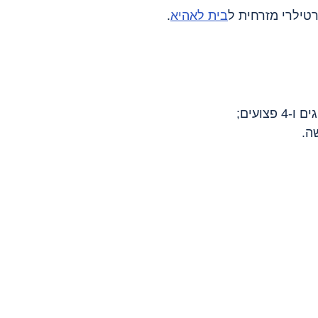
בית לאהיא
.
ה.