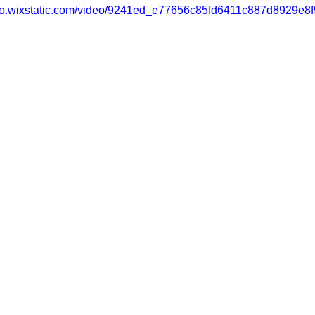
deo.wixstatic.com/video/9241ed_e77656c85fd6411c887d8929e8f9