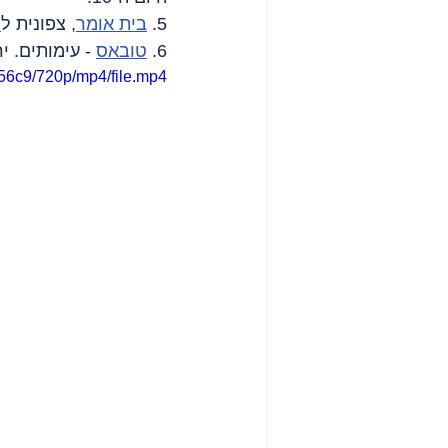
5. 
בית אומר
, צפונית ל
ח
6. 
טובאס
 - עימותים. י
56c9/720p/mp4/file.mp4