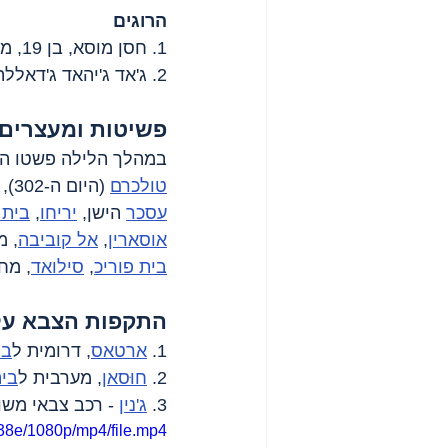
הרוגים
1. חסן מוסא, בן 19, מחנה הפליטים 
2. ג'אד ג'יהאד ג'דאללה, בן 15, מחנה הפליטים 
פשיטות ומעצרים
במהלך הלילה פשטו הכ
טולכרם
 (היום ה-302), מחנה הפליטים 
עסכר
 הישן, 
יריחו
, 
בית 
אוסארין
, 
אל קוביבה
, מ
בית פוריכ
, 
סילואד
, מח
התקפות הצבא על
1. 
ארטאס
, דרומית ל
בי
2. 
חוּסאן
, מערבית ל
בי
3. 
ג'נין
 - רכב צבאי משורי
38e/1080p/mp4/file.mp4