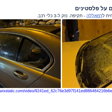
 על פלסטינים
ית ל
רמאללה
 - תקיפה. נזק ל-3 כלי רכב.
eo.wixstatic.com/video/9241ed_62c76e3d97f141ed886484216b6e