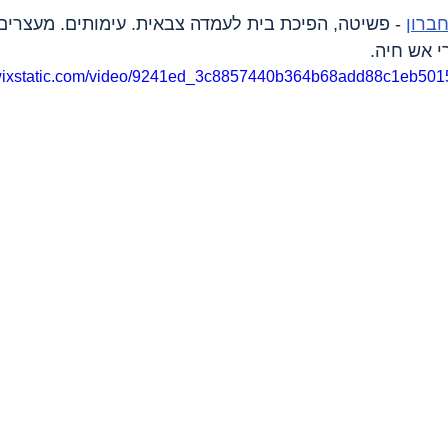
ברון
 - פשיטה, הפיכת בית לעמדה צבאית. עימותים. מעצרים
רי אש חיה.
o.wixstatic.com/video/9241ed_3c8857440b364b68add88c1eb501