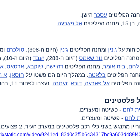
עסכר
 הישן.
אל פארעה
.
וחות על 
ג'נין
 ומחנה הפליטים 
ג'נין
 (היום ה-308), 
טולכרם
 ומ
נור שאמס
 (היום ה-288), 
יעבד
 (היום ה-10), מחנה הפליטים 
לחם
, 
בית אומר
, מחנה הפליטים 
דהיישה
, 
שוקבא
, 
ארטאס
, 
אל
חנה הפליטים 
בלאטה
. במהלך היום הם פשטו על 
חוּסאן
, 
א ר
נה הפליטים 
אל פארעה
, 
דורא
, 
זעתרה
. נעצרו לפחות 11, בהם קטין.
 פלסטינים
ת לחם
 - פשיטה ומעצרים.
ת לחם
 - פשיטה ומעצרים.
ין מתנגש בשני כלי רכב פלסטינים במערב העיר. 2 פצועים.
o.wixstatic.com/video/9241ed_83d0c3f5b6434317bc9a603d489f4