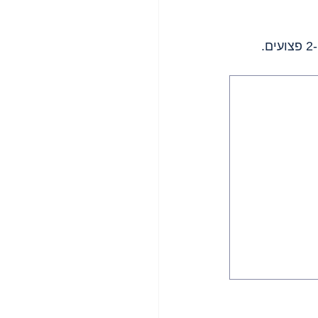
 - עימותים. ירי אש חיה. הרוג בן 15 ו-2 פצועים. 